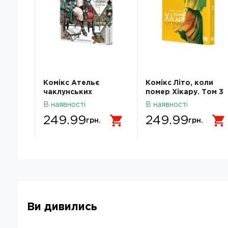
танів.
Комікс Ательє
Комікс Літо, коли
чаклунських
помер Хікару. Том 3
капелюхів. Том 2
В наявності
В наявності
249.99
249.99
грн.
грн.
Ви дивились