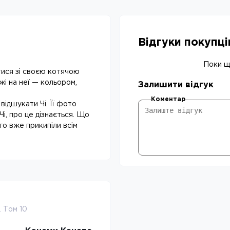
Відгуки покупц
Поки що
атися зі своєю котячою
і на неї — кольором,
Залишити відгук
Коментар
відшукати Чі. Її фото
Чі, про це дізнається. Що
го вже прикипіли всім
. Том 10