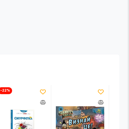
-22
%