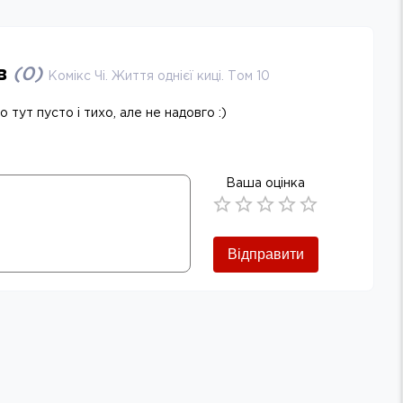
ів
(
0
)
Комікс Чі. Життя однієї киці. Том 10
 тут пусто і тихо, але не надовго :)
Ваша оцінка
Empty
0.5 Stars
1 Star
1.5 Stars
2 Stars
2.5 Stars
3 Stars
3.5 Stars
4 Stars
4.5 Stars
5 Stars
Відправити