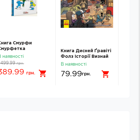
Книга Смурфи
Смурфетка
Книга Дисней Ґравіті
Книга 
В наявності
Фолз Історії Визнай
СМІЛИ
це
Джюко
499.99
грн.
В наявності
В наявн
389.99
79.99
149.
грн.
грн.