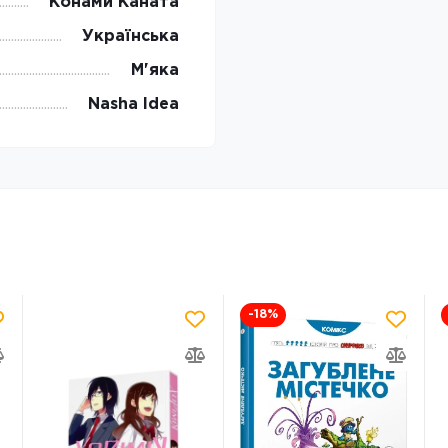
Конами Каната
Українська
М'яка
Nasha Idea
-18
%