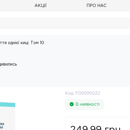
АКЦІЇ
ПРО НАС
ття однієї киці. Том 10
дивились
Код:
F00095022
В наявності