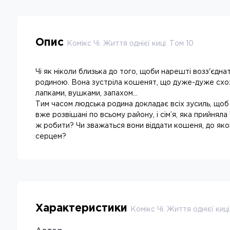
Опис
Комікс Чі. Життя однієї киці. Том 10
Чі як ніколи близька до того, щоби нарешті возз'єдн
родиною. Вона зустріла кошенят, що дуже-дуже схож
лапками, вушками, запахом…
Тим часом людська родина докладає всіх зусиль, щоб 
вже розвішані по всьому району, і сім’я, яка прийняла 
ж робити? Чи зважаться вони віддати кошеня, до яко
серцем?
Характеристики
Комікс Чі. Життя однієї киці