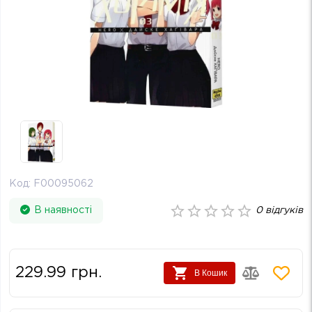
Код:
F00095062
В наявності
0
відгуків
229.99
грн.
В Кошик