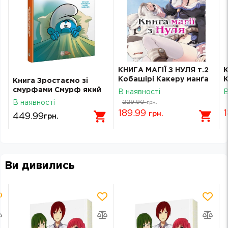
КНИГА МАГІЇ З НУЛЯ т.2
К
Кобашірі Какеру манґа
К
Книга Зростаємо зі
Molfar Comics (шт.)
M
смурфами Смурф який
В наявності
В
боявся темряви Смурф
229.90
В наявності
грн.
якому все випадало з
189.99
грн.
449.99
грн.
рук
Ви дивились