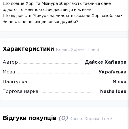
Що довше Хорі та Міямура зберігають таємниці одне
одного, то меншою стає дистанція між ними.
Що відповість Міямура на мимохіть сказане Хорі «люблю»?..
Чи не стане це кінцем їхньої дружби?
Характеристики
Комікс Хорімія. Том 3
Автор
Дайске Хаґівара
Мова
Українська
Палітурка
М'яка
Торгова марка
Nasha Idea
Відгуки покупців
(
0
)
Комікс Хорімія. Том 3