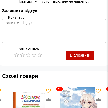
Поки що тут пусто і тихо, але не надовго :)
Залишити відгук
Коментар
Ваша оцінка
Відправити
Empty
0.5 Stars
1 Star
1.5 Stars
2 Stars
2.5 Stars
3 Stars
3.5 Stars
4 Stars
4.5 Stars
5 Stars
Схожі товари
-17
%
-