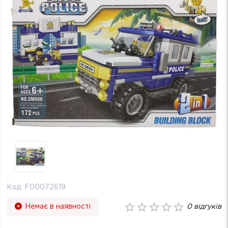
Код:
F00072619
Немає в наявності
0
відгуків