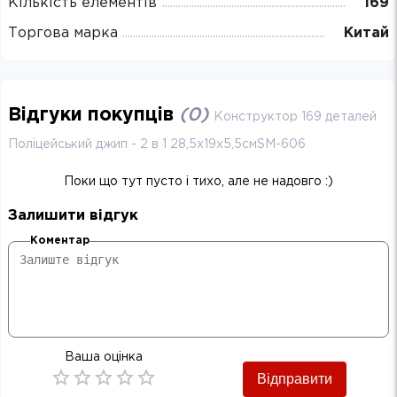
Кількість елементів
169
Торгова марка
Китай
Відгуки покупців
(
0
)
Конструктор 169 деталей
Поліцейський джип - 2 в 1 28,5х19х5,5смSM-606
Поки що тут пусто і тихо, але не надовго :)
Залишити відгук
Коментар
Ваша оцінка
Відправити
Empty