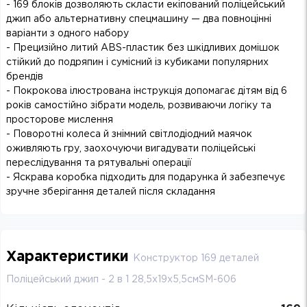
- 169 блоків дозволяють скласти екіпований поліцейський
джип або альтернативну спецмашину — два повноцінні
варіанти з одного набору
- Прецизійно литий ABS-пластик без шкідливих домішок
стійкий до подряпин і сумісний із кубиками популярних
брендів
- Покрокова ілюстрована інструкція допомагає дітям від 6
років самостійно зібрати модель, розвиваючи логіку та
просторове мислення
- Поворотні колеса й знімний світлодіодний маячок
оживляють гру, заохочуючи вигадувати поліцейські
переслідування та рятувальні операції
- Яскрава коробка підходить для подарунка й забезпечує
зручне зберігання деталей після складання
Характеристики
Конструктор 169 деталей
Поліцейський джип - 2 в 1 28,5х19х5,5смSM-606