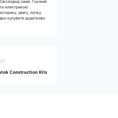
Світлодіод синій, Гнучкий
м та електрикою
торику, увагу, логіку,
дно купувати додатково.
820
tok Construction Kits