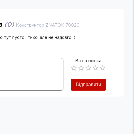
ів
(
0
)
Конструктор ZNATOK 70820
 тут пусто і тихо, але не надовго :)
Ваша оцінка
Empty
0.5 Stars
1 Star
1.5 Stars
2 Stars
2.5 Stars
3 Stars
3.5 Stars
4 Stars
4.5 Stars
5 Stars
Відправити