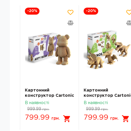
-20
%
-20
%
Картонний
Картонний
artonic
конструктор Cartonic
конструктор Cartoni
ies
3D Puzzle Arty Bear
3D Puzzle Dino Ttrio
В наявності
В наявності
999.99
999.99
грн.
грн.
799.99
799.99
.
грн.
грн.