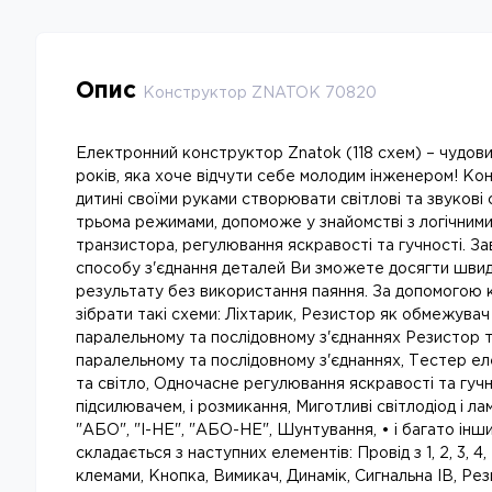
Опис
Конструктор ZNATOK 70820
Електронний конструктор Znatok (118 схем) – чудови
років, яка хоче відчути себе молодим інженером! К
дитині своїми руками створювати світлові та звукові си
трьома режимами, допоможе у знайомстві з логічними
транзистора, регулювання яскравості та гучності. За
способу з'єднання деталей Ви зможете досягти шви
результату без використання паяння. За допомогою
зібрати такі схеми: Ліхтарик, Резистор як обмежувач
паралельному та послідовному з'єднаннях Резистор 
паралельному та послідовному з'єднаннях, Тестер ел
та світло, Одночасне регулювання яскравості та гучн
підсилювачем, і розмикання, Миготливі світлодіод і лам
"АБО", "І-НЕ", "АБО-НЕ", Шунтування, • і багато ін
складається з наступних елементів: Провід з 1, 2, 3, 4
клемами, Кнопка, Вимикач, Динамік, Сигнальна ІВ, Рез