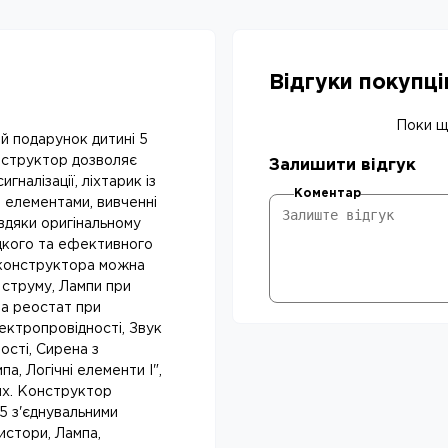
Відгуки покупц
Поки що
й подарунок дитині 5
онструктор дозволяє
Залишити відгук
гналізації, ліхтарик із
Коментар
 елементами, вивченні
вдяки оригінальному
дкого та ефективного
 конструктора можна
 струму, Лампи при
та реостат при
ектропровідності, Звук
ості, Сирена з
па, Логічні елементи І",
ших. Конструктор
, 5 з'єднувальними
истори, Лампа,