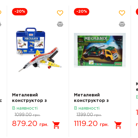
-20
%
-20
%
Металевий
Металевий
c
конструктор з
конструктор з
електромотором у
електромотором
В наявності
В наявності
пластиковому кейсі
Mechanix Тягач 353
1099.00
1399.00
грн.
грн.
Robotix №3 215
елм- 5 мод
879.20
1119.20
елементів-8 моделей
грн.
грн.