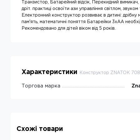
Транзистор, Батарейний відсік, Перекидний вимикач, 
дріт. практиці освоїти ази управління світлом, звуко
Електронний конструктор розвиває в дитині: дрібну мо
пам'ять, математичні поняття Батарейки 3хАА необхі
Рекомендовано для дітей віком від 5 років.
Характеристики
Конструктор ZNATOK 70
Торгова марка
Zna
Схожі товари