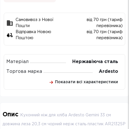
Самовивоз з Нової
від 70 грн (тариф
Пошти
перевізника)
Відправка Новою
від 70 грн (тариф
Поштою
перевізника)
Матеріал
Нержавіюча сталь
Торгова марка
Ardesto
Показати всі характеристики
Опис
Кухонний ніж для хліба Ardesto Gemini 33 см
довжина леза 20,3 см чорний нерж сталь пластик AR2132SP