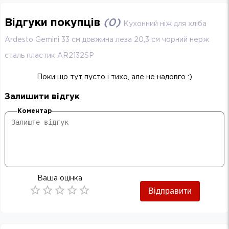
Відгуки покупців
(
0
)
Кухонний ніж для хліба
Ardesto Gemini 33 см довжина леза 20,3 см чорний нерж
сталь пластик AR2132SP
Поки що тут пусто і тихо, але не надовго :)
Залишити відгук
Коментар
Ваша оцінка
Відправити
Empty
0.5 Stars
1 Star
1.5 Stars
2 Stars
2.5 Stars
3 Stars
3.5 Stars
4 Stars
4.5 Stars
5 Stars