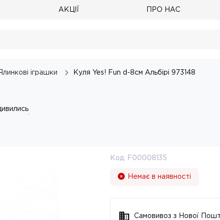
АКЦІЇ
ПРО НАС
Ялинкові іграшки
Куля Yes! Fun d-8см Альбірі 973148
дивились
Код:
F00008135
Немає в наявності
Самовивоз з Нової Пош