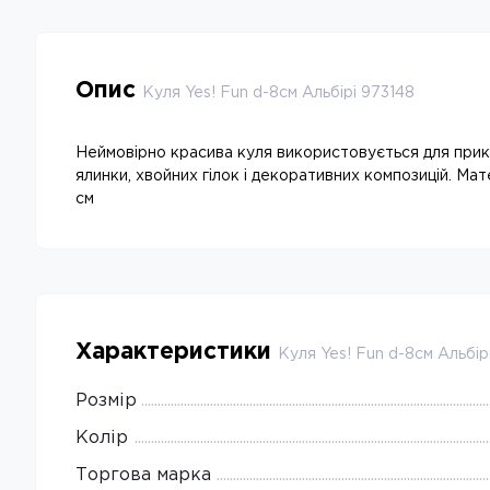
Опис
Куля Yes! Fun d-8см Альбірі 973148
Неймовірно красива куля використовується для при
ялинки, хвойних гілок і декоративних композицій. Мате
см
Характеристики
Куля Yes! Fun d-8см Альбір
Розмір
Колір
Торгова марка