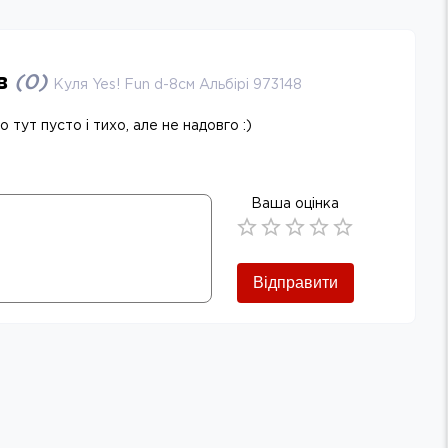
ів
(
0
)
Куля Yes! Fun d-8см Альбірі 973148
 тут пусто і тихо, але не надовго :)
Ваша оцінка
Empty
0.5 Stars
1 Star
1.5 Stars
2 Stars
2.5 Stars
3 Stars
3.5 Stars
4 Stars
4.5 Stars
5 Stars
Відправити