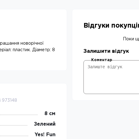
Відгуки покупц
Поки що
крашання новорічної
ріал: пластик. Діаметр: 8
Залишити відгук
Коментар
і 973148
8 см
Зелений
Yes! Fun