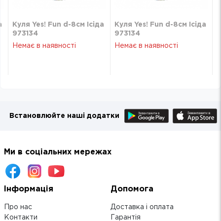
а
Куля Yes! Fun d-8см Ісіда
Куля Yes! Fun d-8см Ісіда
973134
973134
Немає в наявності
Немає в наявності
Встановлюйте наші додатки
Ми в соціальних мережах
Інформація
Допомога
Про нас
Доставка і оплата
Контакти
Гарантія