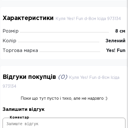
Характеристики
Куля Yes! Fun d-8см Ісіда 973134
Розмір
8 см
Колір
Зелений
Торгова марка
Yes! Fun
Відгуки покупців
(
0
)
Куля Yes! Fun d-8см Ісіда
973134
Поки що тут пусто і тихо, але не надовго :)
Залишити відгук
Коментар