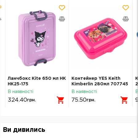
Ланчбокс Kite 650 мл HK
Контейнер YES Keith
К
HK25-175
Kimberlin 280мл 707745
2
В наявності
В наявності
В
324.40
75.50
грн.
грн.
Ви дивились