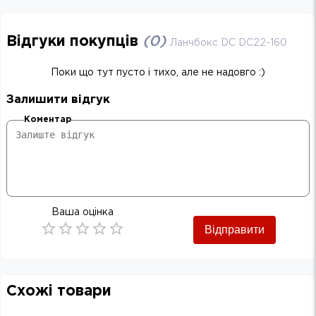
Відгуки покупців
(
0
)
Ланчбокс DC DC22-160
Поки що тут пусто і тихо, але не надовго :)
Залишити відгук
Коментар
Ваша оцінка
Відправити
Empty
0.5 Stars
1 Star
1.5 Stars
2 Stars
2.5 Stars
3 Stars
3.5 Stars
4 Stars
4.5 Stars
5 Stars
Схожі товари