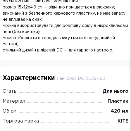
об'єм 420 мл — місткий і компактний;
розмір 15х12х4,9 см — відмінно поміщається в рюкзаку;
виконаний з безпечного харчового пластику, не має запаху і
не впливає на смак;
можна використовувати для розігріву обіду в мікрохвильовій
печі (без кришки);
можна зберігати в холодильнику і мити в посудомийній
машині;
стильний дизайн в ліцензії DC — для гарного настрою.
Характеристики
Ланчбокс DC DC22-160
Стать
Для нього
Матеріал
Пластик
Об’єм
420 мл
Торгова марка
KITE