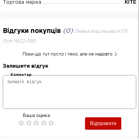
Торгова марка
KITE
Відгуки покупців
(
0
)
Лінійка пластикова KITE
15см NS22-090
Поки що тут пусто і тихо, але не надовго :)
Залишити відгук
Коментар
Ваша оцінка
Відправити
Empty
0.5 Stars
1 Star
1.5 Stars
2 Stars
2.5 Stars
3 Stars
3.5 Stars
4 Stars
4.5 Stars
5 Stars