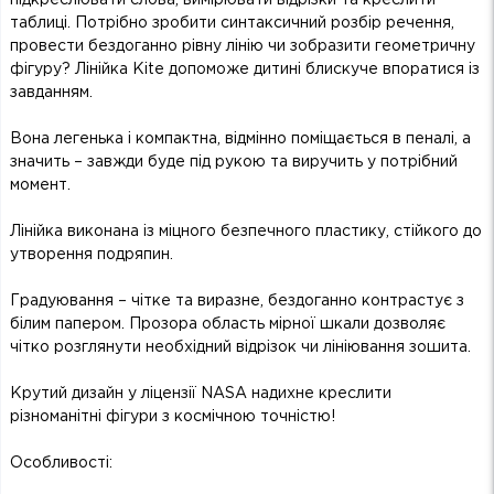
таблиці. Потрібно зробити синтаксичний розбір речення,
провести бездоганно рівну лінію чи зобразити геометричну
фігуру? Лінійка Kite допоможе дитині блискуче впоратися із
завданням.
Вона легенька і компактна, відмінно поміщається в пеналі, а
значить – завжди буде під рукою та виручить у потрібний
момент.
Лінійка виконана із міцного безпечного пластику, стійкого до
утворення подряпин.
Градуювання – чітке та виразне, бездоганно контрастує з
білим папером. Прозора область мірної шкали дозволяє
чітко розглянути необхідний відрізок чи лініювання зошита.
Крутий дизайн у ліцензії NASA надихне креслити
різноманітні фігури з космічною точністю!
Особливості: