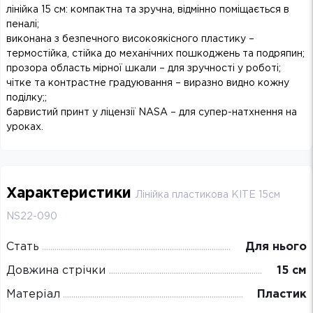
лінійка 15 см: компактна та зручна, відмінно поміщається в
пеналі;
виконана з безпечного високоякісного пластику –
термостійка, стійка до механічних пошкоджень та подряпин;
прозора область мірної шкали – для зручності у роботі;
чітке та контрастне градуювання – виразно видно кожну
поділку;;
барвистий принт у ліцензії NASA – для супер-натхнення на
уроках.
Характеристики
Лінійка пластикова KITE 15см
NS22-090
Стать
Для нього
Довжина стрічки
15 см
Матеріал
Пластик