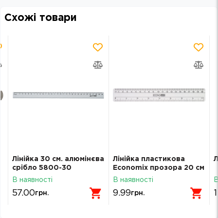
Схожі товари
Лінійка 30 см. алюмінєва
Лінійка пластикова
Л
срібло 5800-30
Economix прозора 20 см
Buromax
E06451
В наявності
В наявності
В
57.00
9.99
1
грн.
грн.