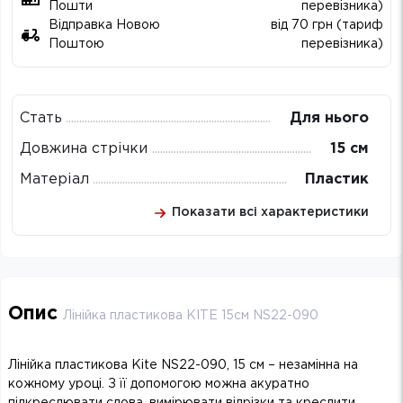
Пошти
перевізника)
Відправка Новою
від 70 грн (тариф
Поштою
перевізника)
Стать
Для нього
Довжина стрічки
15 см
Матеріал
Пластик
Показати всі характеристики
Опис
Лінійка пластикова KITE 15см NS22-090
Лінійка пластикова Kite NS22-090, 15 см – незамінна на
кожному уроці. З її допомогою можна акуратно
підкреслювати слова, вимірювати відрізки та креслити