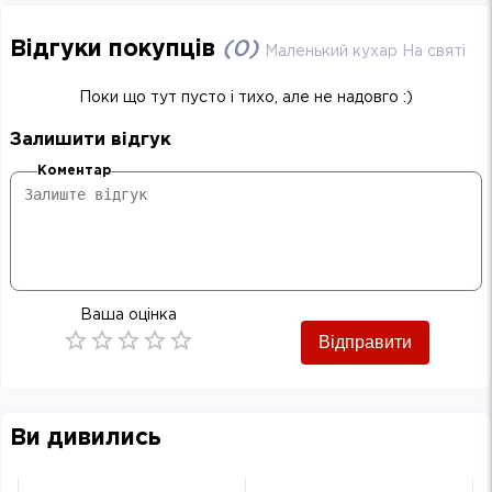
Відгуки покупців
(
0
)
Маленький кухар На святі
Поки що тут пусто і тихо, але не надовго :)
Залишити відгук
Коментар
Ваша оцінка
Відправити
Empty
0.5 Stars
1 Star
1.5 Stars
2 Stars
2.5 Stars
3 Stars
3.5 Stars
4 Stars
4.5 Stars
5 Stars
Ви дивились