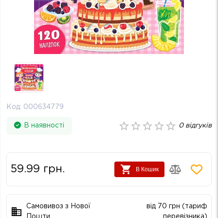
Код:
000634779
В наявності
0
відгуків
59.99
грн.
В Кошик
Самовивоз з Нової
від 70 грн (тариф
Пошти
перевізника)