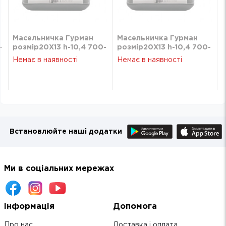
Масельничка Гурман
Масельничка Гурман
-
розмір20Х13 h-10,4 700-
розмір20Х13 h-10,4 700-
02-10
02-10
Немає в наявності
Немає в наявності
Встановлюйте наші додатки
Ми в соціальних мережах
Інформація
Допомога
Про нас
Доставка і оплата