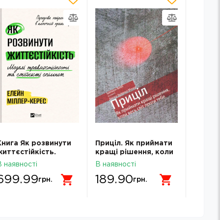
Книга Як розвинути
Приціл. Як приймати
Книга 
життєстійкість.
кращі рішення, коли
хотіла
Моделі
весь світ проти тебе
щасли
В наявності
В наявності
В наявн
травмостійкості і
699.99
189.90
290
стійкості спільнот
грн.
грн.