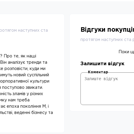
Відгуки покупц
протягом наступних ста
протягом наступних ста 
Поки що
? Про те, як наші
 Він аналізує тренди та
Залишити відгук
е розповісти, куди ми
Коментар
тимуть новий суспільний
 корпоративної культури
я поступово звикати.
ість зламів у різних
ямку нам треба
ає епоха покоління М, і
ьстві, веденні бізнесу та