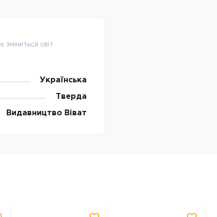
 зміниться світ
Українська
Тверда
Видавництво Віват