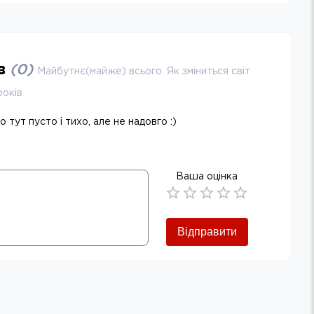
ів
(
0
)
Майбутнє(майже) всього. Як зміниться світ
років
 тут пусто і тихо, але не надовго :)
Ваша оцінка
Empty
0.5 Stars
1 Star
1.5 Stars
2 Stars
2.5 Stars
3 Stars
3.5 Stars
4 Stars
4.5 Stars
5 Stars
Відправити