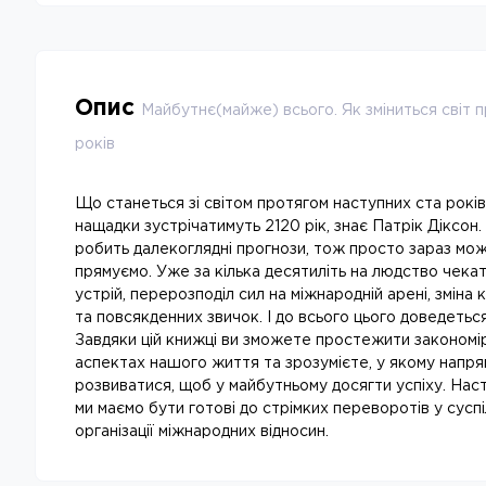
Опис
Майбутнє(майже) всього. Як зміниться світ 
років
Що станеться зі світом протягом наступних ста років
нащадки зустрічатимуть 2120 рік, знає Патрік Діксон.
робить далекоглядні прогнози, тож просто зараз мож
прямуємо. Уже за кілька десятиліть на людство чека
устрій, перерозподіл сил на міжнародній арені, зміна
та повсякденних звичок. І до всього цього доведетьс
Завдяки цій книжці ви зможете простежити закономірн
аспектах нашого життя та зрозумієте, у якому напр
розвиватися, щоб у майбутньому досягти успіху. Наст
ми маємо бути готові до стрімких переворотів у суспіл
організації міжнародних відносин.