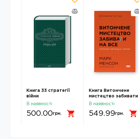
Спарти
Книга 33 стратегії
Книга Витончене
війни
мистецтво забивати
на все Наш Формат
В наявності
В наявності
709544-03
500.00
549.99
грн.
грн.