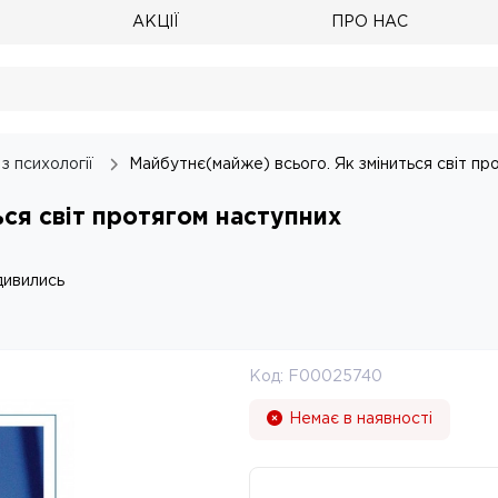
АКЦІЇ
ПРО НАС
з психології
Майбутнє(майже) всього. Як зміниться світ пр
ься світ протягом наступних
дивились
Код:
F00025740
Немає в наявності