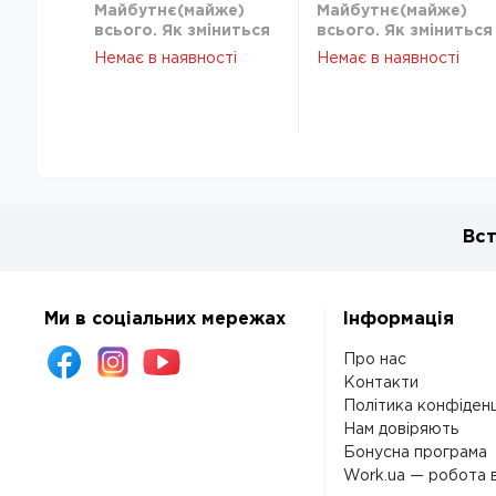
Майбутнє(майже)
Майбутнє(майже)
всього. Як зміниться
всього. Як зміниться
світ протягом
світ протягом
Немає в наявності
Немає в наявності
наступних ста років
наступних ста років
Вст
Ми в соціальних мережах
Інформація
Про нас
Контакти
Політика конфіденц
Нам довіряють
Бонусна програма
Work.ua — робота в