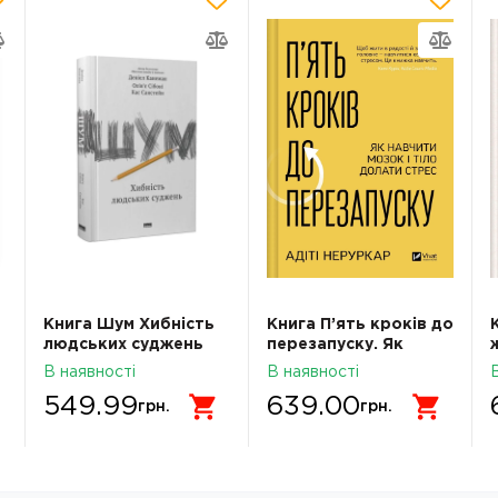
Книга Шум Хибність
Книга П’ять кроків до
людських суджень
перезапуску. Як
навчити мозок і тіло
В наявності
В наявності
долати стрес
549.99
639.00
грн.
грн.