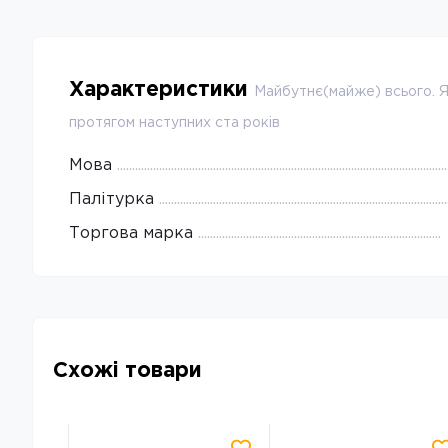
Характеристики
Майбутнє(майже) всього. Як
протягом наступних ста років
Мова
Палітурка
Торгова марка
Схожі товари