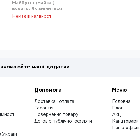
Майбутнє(майже)
всього. Як зміниться
світ протягом
Немає в наявності
наступних ста років
ановлюйте наші додатки
Допомога
Меню
Доставка і оплата
Головна
Гарантія
Блог
ійності
Повернення товару
Акції
Договір публічної оферти
Канцтовари
Папір офісн
 Україні