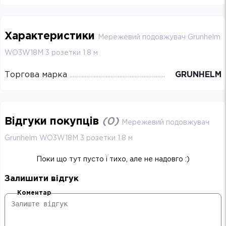
Характеристики
Мережевий подовжувач Grunhelm
WO3W18M 3 розетки 1.8 м
Торгова марка
GRUNHELM
Відгуки покупців
(
0
)
Мережевий подовжувач
Grunhelm WO3W18M 3 розетки 1.8 м
Поки що тут пусто і тихо, але не надовго :)
Залишити відгук
Коментар