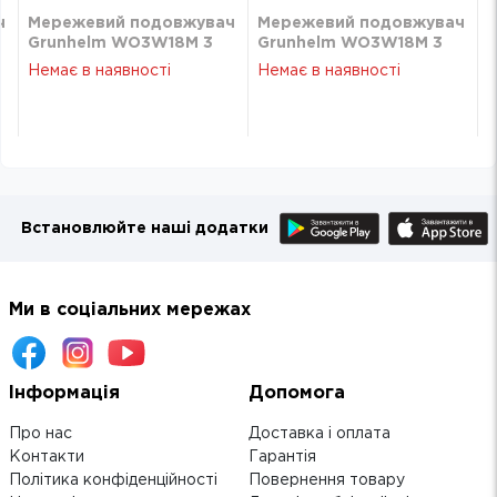
ч
Мережевий подовжувач
Мережевий подовжувач
Grunhelm WO3W18M 3
Grunhelm WO3W18M 3
розетки 1.8 м
розетки 1.8 м
Немає в наявності
Немає в наявності
Встановлюйте наші додатки
Ми в соціальних мережах
Інформація
Допомога
Про нас
Доставка і оплата
Контакти
Гарантія
Політика конфіденційності
Повернення товару