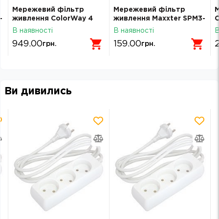
Мережевий фільтр
Мережевий фільтр
-
живлення ColorWay 4
живлення Maxxter SPM3-
С
розетки/3USB 5M (CW-
G-6G сірий 1.8 м кабель,
B
В наявності
В наявності
В
CHE435PDB)
3 розетки (SPM3-G-6G)
949.00
159.00
грн.
грн.
Ви дивились