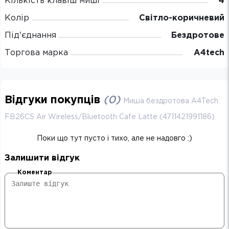
Кількість клавіш миші
4
Колір
Світло-коричневий
Під'єднання
Бездротове
Торгова марка
A4tech
Відгуки покупців
(
0
)
Миша бездротова A4Tech
FB26CS Air Wireless/Bluetooth Cafe Latte (4711421991186)
Поки що тут пусто і тихо, але не надовго :)
Залишити відгук
Коментар