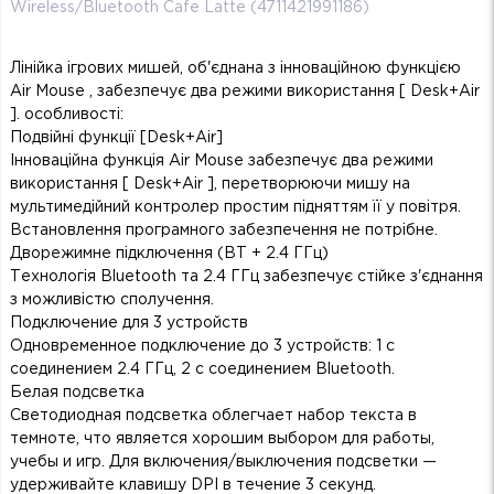
Wireless/Bluetooth Cafe Latte (4711421991186)
Лінійка ігрових мишей, об'єднана з інноваційною функцією
Air Mouse , забезпечує два режими використання [ Desk+Air
]. особливості:
Подвійні функції [Desk+Air]
Інноваційна функція Air Mouse забезпечує два режими
використання [ Desk+Air ], перетворюючи мишу на
мультимедійний контролер простим підняттям її у повітря.
Встановлення програмного забезпечення не потрібне.
Дворежимне підключення (BT + 2.4 ГГц)
Технологія Bluetooth та 2.4 ГГц забезпечує стійке з'єднання
з можливістю сполучення.
Подключение для 3 устройств
Одновременное подключение до 3 устройств: 1 с
соединением 2.4 ГГц, 2 с соединением Bluetooth.
Белая подсветка
Светодиодная подсветка облегчает набор текста в
темноте, что является хорошим выбором для работы,
учебы и игр. Для включения/выключения подсветки —
удерживайте клавишу DPI в течение 3 секунд.