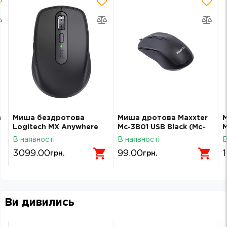
h
Миша бездротова
Миша дротова Maxxter
М
Logitech MX Anywhere
Mc-3B01 USB Black (Mc-
M
3S Wireless/Bluetooth
3B01)
4
В наявності
В наявності
В
Graphite (910-006929)
3099.00
99.00
грн.
грн.
Ви дивились