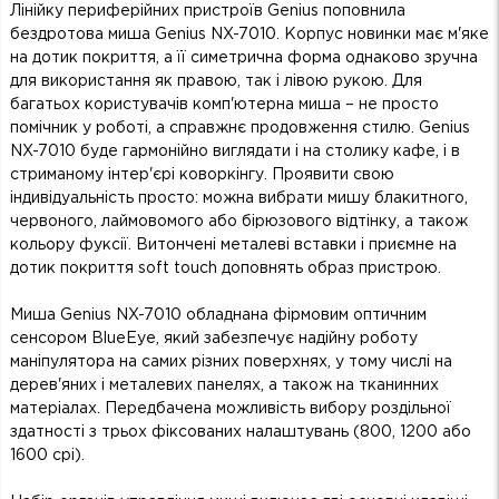
Лінійку периферійних пристроїв Genius поповнила
бездротова миша Genius NX-7010. Корпус новинки має м'яке
на дотик покриття, а її симетрична форма однаково зручна
для використання як правою, так і лівою рукою. Для
багатьох користувачів комп'ютерна миша – не просто
помічник у роботі, а справжнє продовження стилю. Genius
NX-7010 буде гармонійно виглядати і на столику кафе, і в
стриманому інтер'єрі коворкінгу. Проявити свою
індивідуальність просто: можна вибрати мишу блакитного,
червоного, лаймовомого або бірюзового відтінку, а також
кольору фуксії. Витончені металеві вставки і приємне на
дотик покриття soft touch доповнять образ пристрою.
Миша Genius NX-7010 обладнана фірмовим оптичним
сенсором BlueEye, який забезпечує надійну роботу
маніпулятора на самих різних поверхнях, у тому числі на
дерев'яних і металевих панелях, а також на тканинних
матеріалах. Передбачена можливість вибору роздільної
здатності з трьох фіксованих налаштувань (800, 1200 або
1600 cpi).