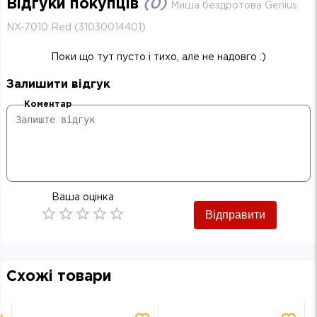
Відгуки покупців
(
0
)
Миша бездротова Genius
NX-7010 Red (31030014401)
Поки що тут пусто і тихо, але не надовго :)
Залишити відгук
Коментар
Ваша оцінка
Відправити
Empty
0.5 Stars
1 Star
1.5 Stars
2 Stars
2.5 Stars
3 Stars
3.5 Stars
4 Stars
4.5 Stars
5 Stars
Схожі товари