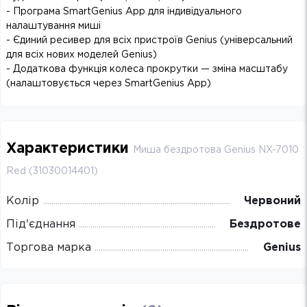
- Програма SmartGenius App для індивідуального
налаштування миші
- Єдиний ресивер для всіх пристроїв Genius (універсальний
для всіх нових моделей Genius)
- Додаткова функція колеса прокрутки — зміна масштабу
(налаштовується через SmartGenius App)
Характеристики
Миша бездротова Genius NX-7010
Red (31030014401)
Колір
Червоний
Під'єднання
Бездротове
Торгова марка
Genius