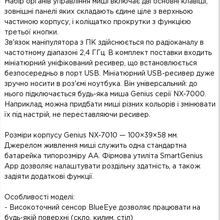
Набір органів управління миші включає дві основні клавіші,
зовнішні панелі яких складають єдине ціле з верхньою
частиною корпусу, і коліщатко прокрутки з функцією
третьої кнопки.
Зв'язок маніпулятора з ПК здійснюється по радіоканалу в
частотному діапазоні 2,4 ГГц. В комплект поставки входить
мініатюрний уніфікований ресивер, що встановлюється
безпосередньо в порт USB. Мініатюрний USB-ресивер дуже
зручно носити в роз'ємі ноутбука. Він універсальний: до
нього підключається будь-яка миша Genius серії NX-7000.
Наприклад, можна придбати миші різних кольорів і змінювати
їх під настрій, не переставляючи ресивер.
Розміри корпусу Genius NX-7010 — 100×39×58 мм.
Джерелом живлення миші служить одна стандартна
батарейка типорозміру АА. Фірмова утиліта SmartGenius
App дозволяє налаштувати роздільну здатність, а також
задіяти додаткові функції.
Особливості моделі:
- Високоточний сенсор BlueEye дозволяє працювати на
будь-якій поверхні (скло, килим, стіл)