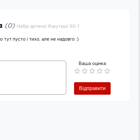
ів
(
0
)
Набір дитячої біжутерії 60-1
 тут пусто і тихо, але не надовго :)
Ваша оцінка
Empty
0.5 Stars
1 Star
1.5 Stars
2 Stars
2.5 Stars
3 Stars
3.5 Stars
4 Stars
4.5 Stars
5 Stars
Відправити