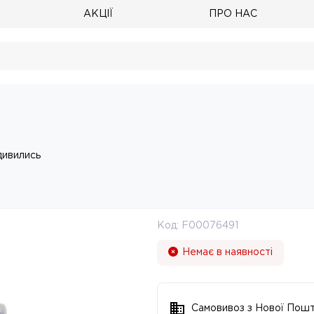
АКЦІЇ
ПРО НАС
дивились
Код:
F00076491
Немає в наявності
Самовивоз з Нової Пош