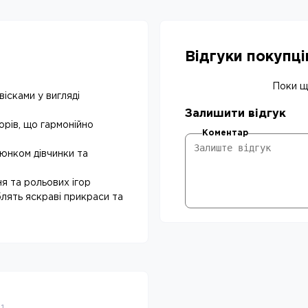
Відгуки покупц
Поки що
вісками у вигляді
Залишити відгук
орів, що гармонійно
Коментар
люнком дівчинки та
ння та рольових ігор
блять яскраві прикраси та