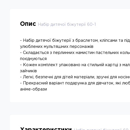
Опис
Набір дитячої біжутерії 60-1
- Набір дитячої біжутерії з браслетом, кліпсами та під
улюблених мультяшних персонажів
- Складається з перлинних намистин пастельних коль
поєднуються
- Кожен комплект упаковано на стильній картці з ма
зайчиків
- Легкі, безпечні для дітей матеріали, зручні для носі
- Прекрасний варіант подарунка для дівчаток, які лю
аніме-образи
Характеристики