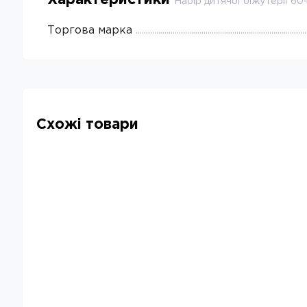
Набір дитячої біжутерії 60-
Торгова марка
Схожі товари