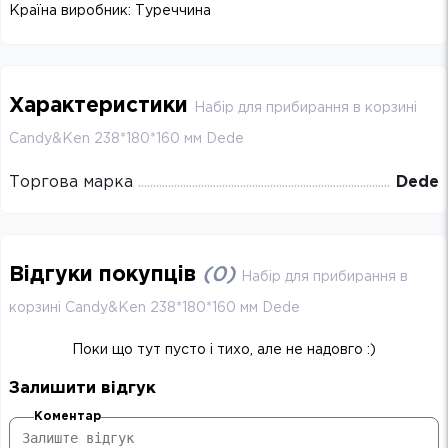
Країна виробник: Туреччина
Характеристики
Набір для прибирання в корзині
Candy&Ken 238*180*160 мм Dede
Торгова марка
Dede
Відгуки покупців
(
0
)
Набір для прибирання в
корзині Candy&Ken 238*180*160 мм Dede
Поки що тут пусто і тихо, але не надовго :)
Залишити відгук
Коментар