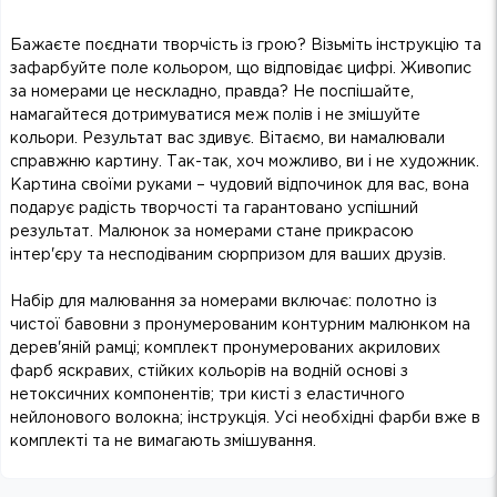
Бажаєте поєднати творчість із грою? Візьміть інструкцію та
зафарбуйте поле кольором, що відповідає цифрі. Живопис
за номерами це нескладно, правда? Не поспішайте,
намагайтеся дотримуватися меж полів і не змішуйте
кольори. Результат вас здивує. Вітаємо, ви намалювали
справжню картину. Так-так, хоч можливо, ви і не художник.
Картина своїми руками – чудовий відпочинок для вас, вона
подарує радість творчості та гарантовано успішний
результат. Малюнок за номерами стане прикрасою
інтер'єру та несподіваним сюрпризом для ваших друзів.
Набір для малювання за номерами включає: полотно із
чистої бавовни з пронумерованим контурним малюнком на
дерев'яній рамці; комплект пронумерованих акрилових
фарб яскравих, стійких кольорів на водній основі з
нетоксичних компонентів; три кисті з еластичного
нейлонового волокна; інструкція. Усі необхідні фарби вже в
комплекті та не вимагають змішування.