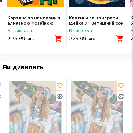
Картина за номерами з
Картини за номерами
К
алмазною мозаїкою
Ідейка 7+ Затишний сон
S
Santi Майнкрафт Кріпер
30х30см 6062
2
В наявності
В наявності
В
БУУМ! 25х25 см
329.99
229.99
грн.
грн.
Ви дивились