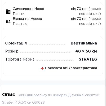
Самовивоз з Нової
від 70 грн (тариф
Пошти
перевізника)
Відправка Новою
від 70 грн (тариф
Поштою
перевізника)
Орієнтація
Вертикальна
Розмір
40 × 50 см
Торгова марка
STRATEG
Показати всі характеристики
Опис
Набір для розпису по номерах Дівчина зі скейтом
Strateg 40х50 см GS1098