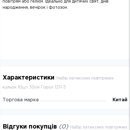
повітрям або гелієм. Ідеально для дитячих свят, днів
народження, вечірок і фотозон.
Характеристики
Набір латексних повітряних
кульок 10шт 30см Горох 1211-5
Торгова марка
Китай
Відгуки покупців
(
0
)
Набір латексних повітряних