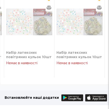
Набір латексних
Набір латексних
т
повітряних кульок 10шт
повітряних кульок 10шт
30см Горох 1211-5
30см Горох 1211-5
Немає в наявності
Немає в наявності
Встановлюйте наші додатки