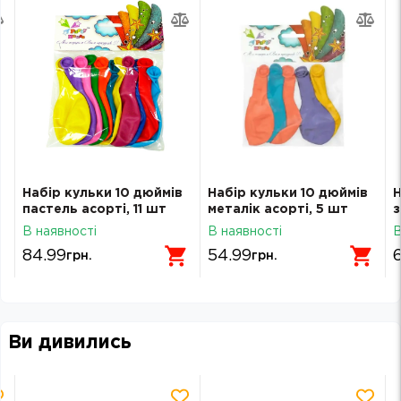
Набір кульки 10 дюймів
Набір кульки 10 дюймів
Н
пастель асорті, 11 шт
металік асорті, 5 шт
з
В наявності
В наявності
В
84.99
54.99
грн.
грн.
Ви дивились