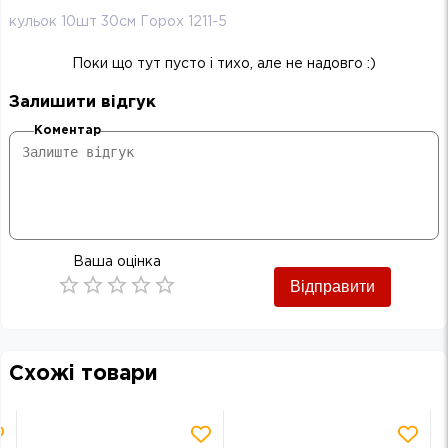
кульок 10шт 30см Горох 1211-5
Поки що тут пусто і тихо, але не надовго :)
Залишити відгук
Коментар
Ваша оцінка
Відправити
Empty
0.5 Stars
1 Star
1.5 Stars
2 Stars
2.5 Stars
3 Stars
3.5 Stars
4 Stars
4.5 Stars
5 Stars
Схожі товари