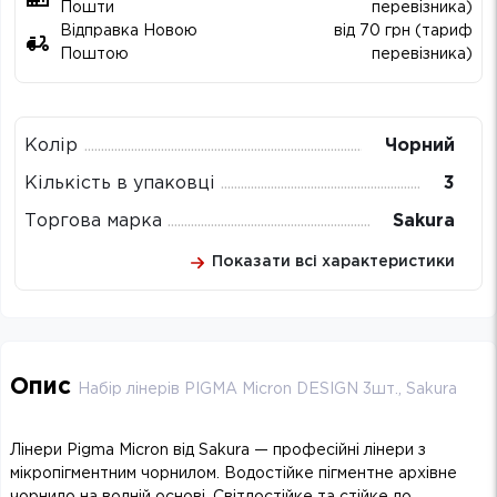
Пошти
перевізника)
Відправка Новою
від 70 грн (тариф
Поштою
перевізника)
Колір
Чорний
Кількість в упаковці
3
Торгова марка
Sakura
Показати всі характеристики
Опис
Набір лінерів PIGMA Micron DESIGN 3шт., Sakura
Лінери Pigma Micron від Sakura — професійні лінери з
мікропігментним чорнилом. Водостійке пігментне архівне
чорнило на водній основі. Світлостійке та стійке до