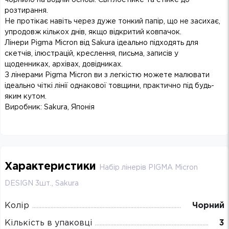
розтирання.
Не протікає навіть через дуже тонкий папір, що не засихає,
упродовж кількох днів, якщо відкритий ковпачок.
Лінери Pigma Micron від Sakura ідеально підходять для
скетчів, ілюстрацій, креслення, письма, записів у
щоденниках, архівах, довідниках.
З лінерами Pigma Micron ви з легкістю можете малювати
ідеально чіткі лінії однакової товщини, практично під будь-
яким кутом.
Виробник: Sakura, Японія
Характеристики
Набір лінерів PIGMA Micron
DESIGN 3шт., Sakura
Колір
Чорний
Кількість в упаковці
3