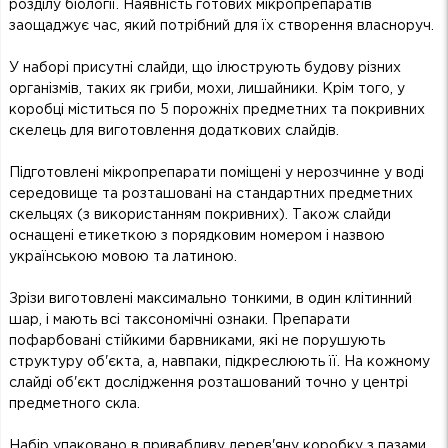
розділу біології. Наявність готових мікропрепаратів
заощаджує час, який потрібний для їх створення власноруч.
У наборі присутні слайди, що ілюструють будову різних
організмів, таких як гриби, мохи, лишайники. Крім того, у
коробці міститься по 5 порожніх предметних та покривних
скелець для виготовлення додаткових слайдів.
Підготовлені мікропрепарати поміщені у нерозчинне у воді
середовище та розташовані на стандартних предметних
скельцях (з використанням покривних). Також слайди
оснащені етикеткою з порядковим номером і назвою
українською мовою та латиною.
Зрізи виготовлені максимально тонкими, в один клітинний
шар, і мають всі таксономічні ознаки. Препарати
пофарбовані стійкими барвниками, які не порушують
структуру об'єкта, а, навпаки, підкреслюють її. На кожному
слайді об'єкт дослідження розташований точно у центрі
предметного скла.
Набір упаковано в привабливу дерев'яну коробку з пазами