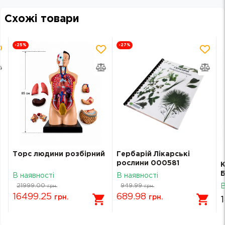
Схожі товари
-25
%
-27
%
Торс людини розбірний
Гербарій Лікарські
рослини 000581
К
Б
В наявності
В наявності
21999.00
949.99
В
грн.
грн.
16499.25
689.98
грн.
грн.