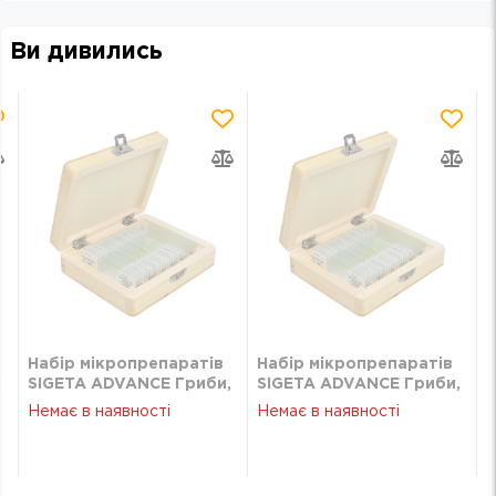
Ви дивились
Набір мікропрепаратів
Набір мікропрепаратів
,
SIGETA ADVANCE Гриби,
SIGETA ADVANCE Гриби,
лишайники (20 шт.)
лишайники (20 шт.)
Немає в наявності
Немає в наявності