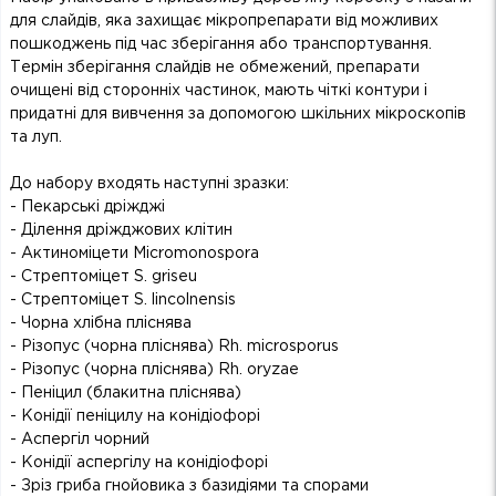
для слайдів, яка захищає мікропрепарати від можливих
пошкоджень під час зберігання або транспортування.
Термін зберігання слайдів не обмежений, препарати
очищені від сторонніх частинок, мають чіткі контури і
придатні для вивчення за допомогою шкільних мікроскопів
та луп.
До набору входять наступні зразки:
- Пекарські дріжджі
- Ділення дріжджових клітин
- Актиноміцети Micromonospora
- Стрептоміцет S. griseu
- Стрептоміцет S. lincolnensis
- Чорна хлібна пліснява
- Різопус (чорна пліснява) Rh. microsporus
- Різопус (чорна пліснява) Rh. oryzae
- Пеніцил (блакитна пліснява)
- Конідії пеніцилу на конідіофорі
- Аспергіл чорний
- Конідії аспергілу на конідіофорі
- Зріз гриба гнойовика з базидіями та спорами