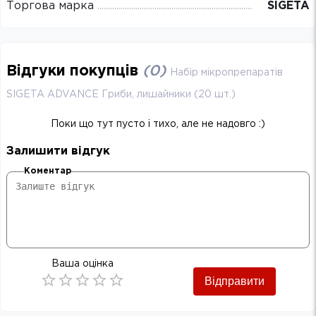
Торгова марка
SIGETA
Відгуки покупців
(
0
)
Набір мікропрепаратів
SIGETA ADVANCE Гриби, лишайники (20 шт.)
Поки що тут пусто і тихо, але не надовго :)
Залишити відгук
Коментар
Ваша оцінка
Відправити
Empty
0.5 Stars
1 Star
1.5 Stars
2 Stars
2.5 Stars
3 Stars
3.5 Stars
4 Stars
4.5 Stars
5 Stars