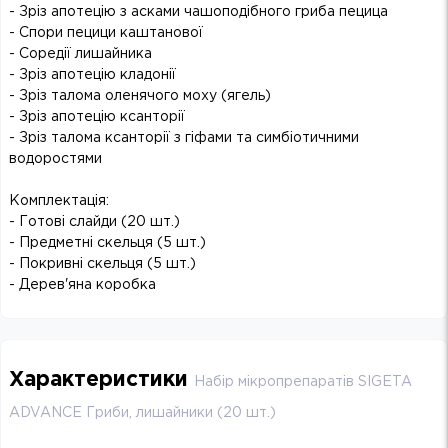
- Зріз апотецію з асками чашоподібного гриба пецица
- Спори пецици каштанової
- Соредії лишайника
- Зріз апотецію кладонії
- Зріз талома оленячого моху (ягель)
- Зріз апотецію ксанторії
- Зріз талома ксанторії з гіфами та симбіотичними
водоростями
Комплектація:
- Готові слайди (20 шт.)
- Предметні скельця (5 шт.)
- Покривні скельця (5 шт.)
- Дерев'яна коробка
Характеристики
Набір мікропрепаратів SIGETA
ADVANCE Гриби, лишайники (20 шт.)