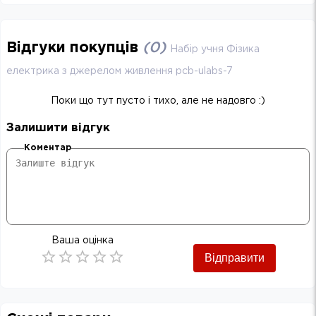
Відгуки покупців
(
0
)
Набір учня Фізика
електрика з джерелом живлення pcb-ulabs-7
Поки що тут пусто і тихо, але не надовго :)
Залишити відгук
Коментар
Ваша оцінка
Відправити
Empty
0.5 Stars
1 Star
1.5 Stars
2 Stars
2.5 Stars
3 Stars
3.5 Stars
4 Stars
4.5 Stars
5 Stars