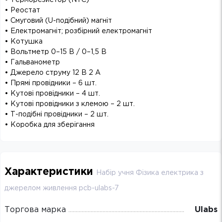
• Реостат
• Смуговий (U-подібний) магніт
• Електромагніт; розбірний електромагніт
• Котушка
• Вольтметр 0–15 В / 0–1,5 В
• Гальванометр
• Джерело струму 12 В 2 А
• Прямі провідники – 6 шт.
• Кутові провідники – 4 шт.
• Кутові провідники з клемою – 2 шт.
• Т-подібні провідники – 2 шт.
• Коробка для зберігання
Характеристики
Набір учня Фізика електрика з
джерелом живлення pcb-ulabs-7
Торгова марка
Ulabs