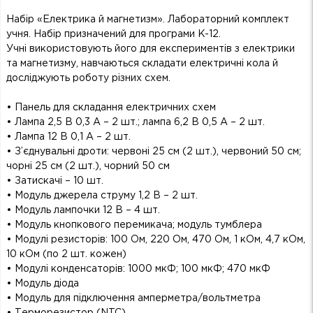
Набір «Електрика й магнетизм». Лабораторний комплект
учня. Набір призначений для програми K-12.
Учні використовують його для експериментів з електрики
та магнетизму, навчаються складати електричні кола й
досліджують роботу різних схем.
• Панель для складання електричних схем
• Лампа 2,5 В 0,3 А – 2 шт.; лампа 6,2 В 0,5 А – 2 шт.
• Лампа 12 В 0,1 А – 2 шт.
• З’єднувальні дроти: червоні 25 см (2 шт.), червоний 50 см;
чорні 25 см (2 шт.), чорний 50 см
• Затискачі – 10 шт.
• Модуль джерела струму 1,2 В – 2 шт.
• Модуль лампочки 12 В – 4 шт.
• Модуль кнопкового перемикача; модуль тумблера
• Модулі резисторів: 100 Ом, 220 Ом, 470 Ом, 1 кОм, 4,7 кОм,
10 кОм (по 2 шт. кожен)
• Модулі конденсаторів: 1000 мкФ; 100 мкФ; 470 мкФ
• Модуль діода
• Модуль для підключення амперметра/вольтметра
• Терморезистор (NTC)