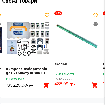
Схожі товари
-25
%
Жолоб
С
е
а
Цифрова лабораторія
для кабінету Фізики з
В наявності
В
методичним
649.99
В наявності
грн.
керівництвом
488.99
грн.
185220.00
грн.
цифровим курсом з
функціями ШІ