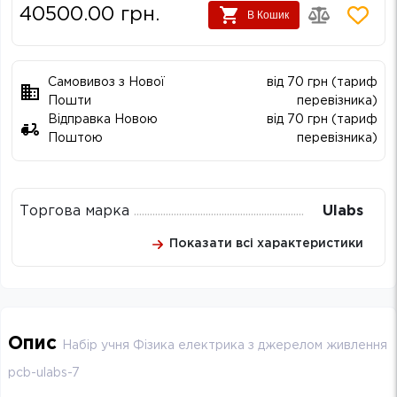
40500.00
грн.
В Кошик
Самовивоз з Нової
від 70 грн (тариф
Пошти
перевізника)
Відправка Новою
від 70 грн (тариф
Поштою
перевізника)
Торгова марка
Ulabs
Показати всі характеристики
Опис
Набір учня Фізика електрика з джерелом живлення
pcb-ulabs-7