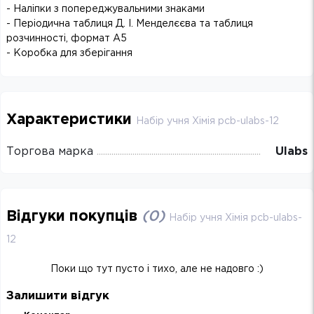
- Наліпки з попереджувальними знаками
- Періодична таблиця Д. І. Менделєєва та таблиця
розчинності, формат A5
- Коробка для зберігання
Характеристики
Набір учня Хімія pcb-ulabs-12
Торгова марка
Ulabs
Відгуки покупців
(
0
)
Набір учня Хімія pcb-ulabs-
12
Поки що тут пусто і тихо, але не надовго :)
Залишити відгук