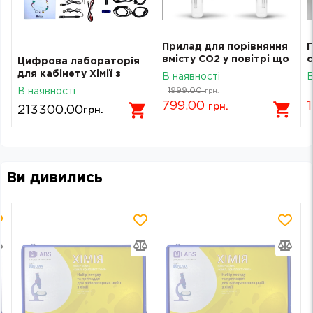
Прилад для порівняння
П
вмісту СО2 у повітрі що
с
Цифрова лабораторія
вдихається і
к
для кабінету Хімії з
В наявності
В
видихається
методичним
1999.00
В наявності
грн.
керівництвом
799.00
1
грн.
213300.00
грн.
цифровим курсом з
функціями ШІ sens-
bundle-с-ua
Ви дивились