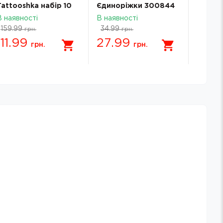
Tattooshka набір 10
Єдиноріжки 300844
Транс
шт Українська
В наявності
В наявності
В наявн
акварель LB-138
159.99
34.99
34.99
грн.
грн.
111.99
27.99
27.
грн.
грн.