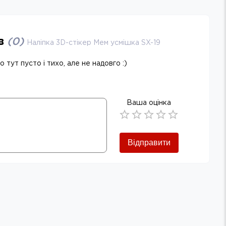
ів
(
0
)
Наліпка 3D-стікер Мем усмішка SX-19
 тут пусто і тихо, але не надовго :)
Ваша оцінка
Empty
0.5 Stars
1 Star
1.5 Stars
2 Stars
2.5 Stars
3 Stars
3.5 Stars
4 Stars
4.5 Stars
5 Stars
Відправити