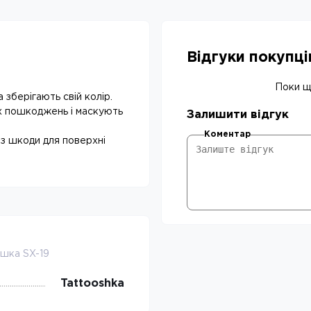
Відгуки покупц
Поки що
зберігають свій колір.
х пошкоджень і маскують
Залишити відгук
Коментар
з шкоди для поверхні
ішка SX-19
Tattooshka