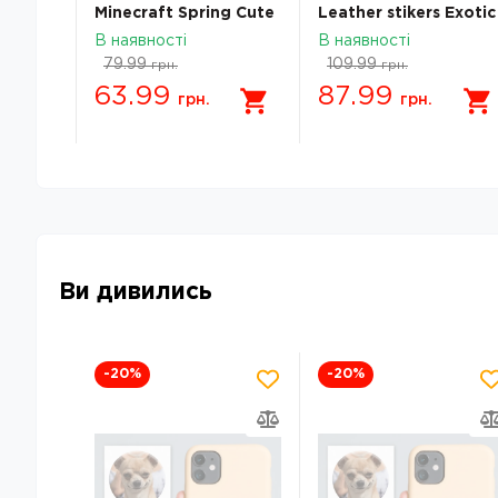
 SX-197
Minecraft Spring Cute
Leather stikers Exotic
708533
fruits 531626
В наявності
В наявності
79.99
109.99
грн.
грн.
63.99
87.99
грн.
грн.
Ви дивились
-20
%
-20
%