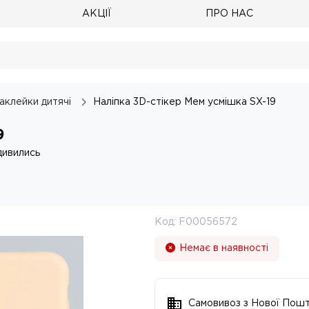
АКЦІЇ
ПРО НАС
аклейки дитячі
Наліпка 3D-стікер Мем усмішка SX-19
9
дивились
Код:
F00056572
Немає в наявності
Самовивоз з Нової Пош