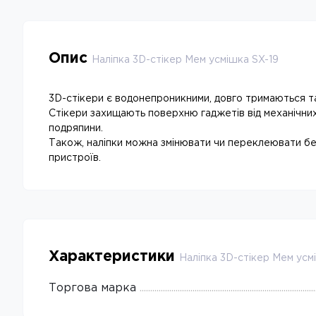
Опис
Наліпка 3D-стікер Мем усмішка SX-19
3D-стікери є водонепроникними, довго тримаються та 
Стікери захищають поверхню гаджетів від механічни
подряпини.
Також, наліпки можна змінювати чи переклеювати бе
пристроїв.
Характеристики
Наліпка 3D-стікер Мем усм
Торгова марка