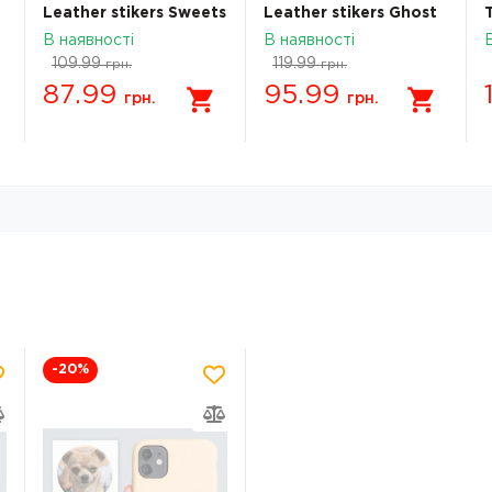
Leather stikers Sweets
Leather stikers Ghost
531622
531632
В наявності
В наявності
109.99
119.99
грн.
грн.
87.99
95.99
грн.
грн.
-20
%