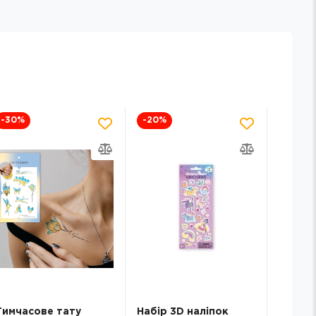
-30
%
-20
%
-20
%
Тимчасове тату
Набір 3D наліпок
Набір 