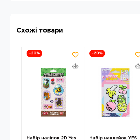
Схожі товари
-20
%
-20
%
кер
Набір наліпок 2D Yes
Набір наклейок YES