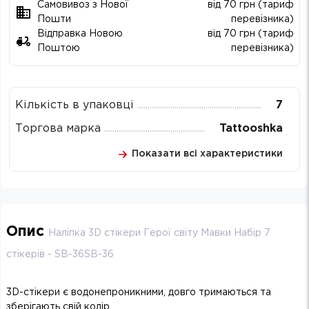
Самовивоз з Нової
від 70 грн (тариф
Пошти
перевізника)
Відправка Новою
від 70 грн (тариф
Поштою
перевізника)
Кількість в упаковці
7
Торгова марка
Tattooshka
Показати всі характеристики
Опис
Наліпка 3D стікери Герої світу Мавки Набір 7
стікерів - SB-36SB-36
3D-стікери є водонепроникними, довго тримаються та
зберігають свій колір.