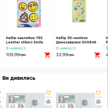
Набір наклейок YES
Набір 3D-наліпок
Н
o
Leather stikers Smile
Динозаврики 300846
F
531628
DoDo
В наявності
В наявності
В
109.99
32.99
грн.
грн.
Ви дивились