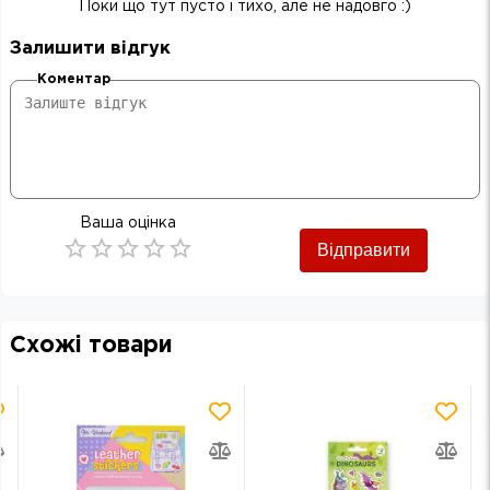
Поки що тут пусто і тихо, але не надовго :)
Залишити відгук
Коментар
Ваша оцінка
Відправити
Empty
0.5 Stars
1 Star
1.5 Stars
2 Stars
2.5 Stars
3 Stars
3.5 Stars
4 Stars
4.5 Stars
5 Stars
Схожі товари