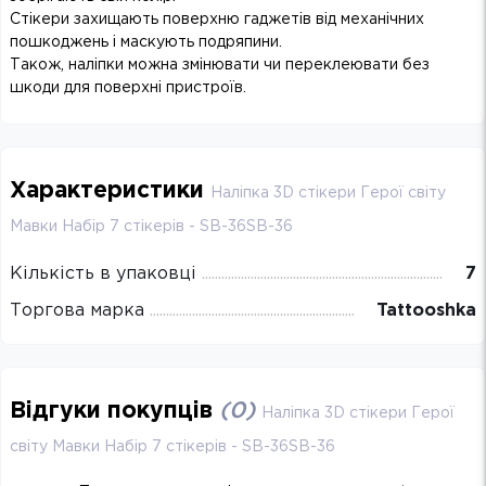
Стікери захищають поверхню гаджетів від механічних
пошкоджень і маскують подряпини.
Також, наліпки можна змінювати чи переклеювати без
шкоди для поверхні пристроїв.
Характеристики
Наліпка 3D стікери Герої світу
Мавки Набір 7 стікерів - SB-36SB-36
Кількість в упаковці
7
Торгова марка
Tattooshka
Відгуки покупців
(
0
)
Наліпка 3D стікери Герої
світу Мавки Набір 7 стікерів - SB-36SB-36