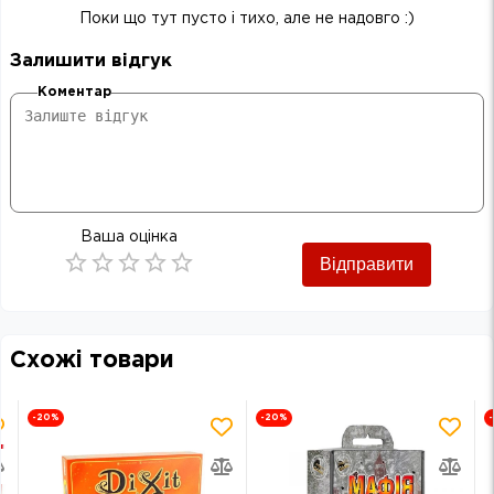
Поки що тут пусто і тихо, але не надовго :)
Залишити відгук
Коментар
Ваша оцінка
Відправити
Empty
0.5 Stars
1 Star
1.5 Stars
2 Stars
2.5 Stars
3 Stars
3.5 Stars
4 Stars
4.5 Stars
5 Stars
Схожі товари
-20
%
-20
%