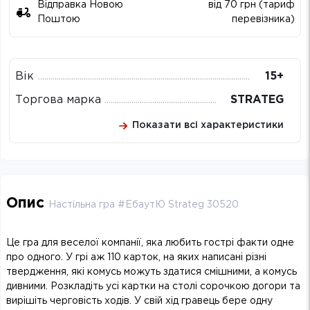
Відправка Новою
від 70 грн (тариф
Поштою
перевізника)
Вік
15+
Торгова марка
STRATEG
Показати всі характеристики
Опис
Настільна гра #ЕбаутЮ Strateg 30520
Це гра для веселої компанії, яка любить гострі факти одне
про одного. У грі аж 110 карток, на яких написані різні
твердження, які комусь можуть здатися смішними, а комусь
дивними. Розкладіть усі картки на столі сорочкою догори та
вирішіть черговість ходів. У свій хід гравець бере одну