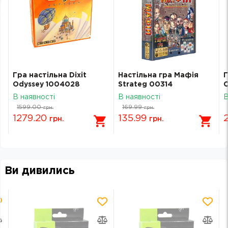
Гра настільна Dixit
Настільна гра Мафія
Г
Odyssey 1004028
Strateg 00314
С
В наявності
В наявності
В
1599.00
169.99
грн.
грн.
1279.20
135.99
грн.
грн.
Ви дивились