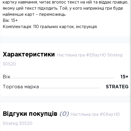
картку навмання, читає вголос текст на ній та віддає гравцю,
якому цей текст підходить. Той, у кого наприкінці гри буде
найменше карт – переможець.
Вік: 15+
Комплектація: 110 гральних карток, інструкція.
Характеристики
Настільна гра #ЕбаутЮ Strateg
30520
Вік
15+
Торгова марка
STRATEG
Відгуки покупців
(
0
)
Настільна гра #ЕбаутЮ
Strateg 30520