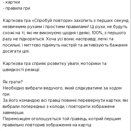
- картки
- правила гри
Карткова гра «Спробуй повтори» захопить з перших секунд
незвичними рухами і простими правилами! Ці рухи, не будуть
схожі на ті, які ми виконуємо щодня і деякі, 100%, з першого
разу не підкоряться. Хоча усі вони, насправді, легкі та
посильні, і миттєво піднімуть настрій та активізують бажання
досягати цілі.
Карткова гра сприяє розвитку уваги, моторики та
швидкості реакції.
Як грати?
Необхідно вибрати ведучого, який слідкуватиме за ходом
гри.
За його командою всі гравці повинні перевернути картки, які
вибрали попередньо з колоди, і повторити зображене
завмерши.
Переможцем оголошується той гравець, котрий першим
правильно повторив зображення на картці.