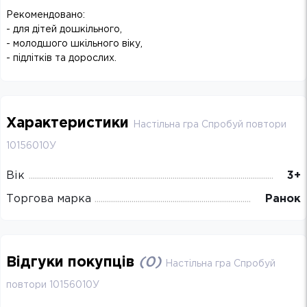
Рекомендовано:
- для дітей дошкільного,
- молодшого шкільного віку,
- підлітків та дорослих.
Характеристики
Настільна гра Спробуй повтори
10156010У
Вік
3+
Торгова марка
Ранок
Відгуки покупців
(
0
)
Настільна гра Спробуй
повтори 10156010У