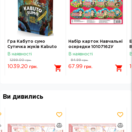
Гра Кабуто сумо
Набір карток Навчальні
Е
Сутичка жуків Kabuto
осередки 10107162У
В
Sumo ALLKAB01UA
т
В наявності
В наявності
В
1299.00
84.99
грн.
грн.
1039.20
67.99
грн.
грн.
Ви дивились