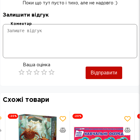
Поки що тут пусто і тихо, але не надовго :)
Залишити відгук
Коментар
Ваша оцінка
Відправити
Empty
0.5 Stars
1 Star
1.5 Stars
2 Stars
2.5 Stars
3 Stars
3.5 Stars
4 Stars
4.5 Stars
5 Stars
Схожі товари
-20
%
-20
%