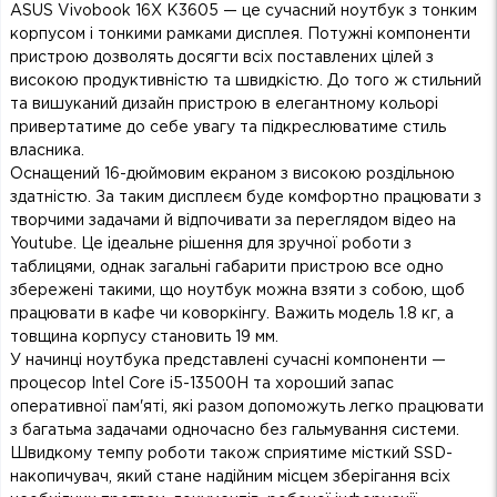
ASUS Vivobook 16X K3605 — це сучасний ноутбук з тонким
корпусом і тонкими рамками дисплея. Потужні компоненти
пристрою дозволять досягти всіх поставлених цілей з
високою продуктивністю та швидкістю. До того ж стильний
та вишуканий дизайн пристрою в елегантному кольорі
привертатиме до себе увагу та підкреслюватиме стиль
власника.
Оснащений 16-дюймовим екраном з високою роздільною
здатністю. За таким дисплеєм буде комфортно працювати з
творчими задачами й відпочивати за переглядом відео на
Youtube. Це ідеальне рішення для зручної роботи з
таблицями, однак загальні габарити пристрою все одно
збережені такими, що ноутбук можна взяти з собою, щоб
працювати в кафе чи коворкінгу. Важить модель 1.8 кг, а
товщина корпусу становить 19 мм.
У начинці ноутбука представлені сучасні компоненти —
процесор Intel Core i5-13500H та хороший запас
оперативної пам'яті, які разом допоможуть легко працювати
з багатьма задачами одночасно без гальмування системи.
Швидкому темпу роботи також сприятиме місткий SSD-
накопичувач, який стане надійним місцем зберігання всіх