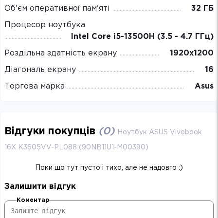
Об'єм оперативної пам'яті
32 ГБ
Процесор ноутбука
Intel Core i5-13500H (3.5 - 4.7 ГГц)
Роздільна здатність екрану
1920x1200
Діагональ екрану
16
Торгова марка
Asus
Відгуки покупців
(
0
)
Ноутбук ASUS Vivobook
16X K3605VV-PL088 (90NB11U1-M00390)
Поки що тут пусто і тихо, але не надовго :)
Залишити відгук
Коментар