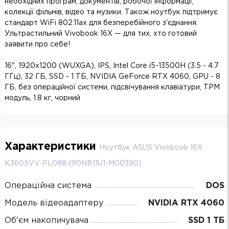
необхідних програм, документів, робочої інформації,
колекції фільмів, відео та музики. Також ноутбук підтримує
стандарт WiFi 802.11ax для безперебійного з'єднання.
Ультрастильний Vivobook 16X — для тих, хто готовий
заявити про себе!
16", 1920x1200 (WUXGA), IPS, Intel Core i5-13500H (3.5 - 4.7
ГГц), 32 ГБ, SSD - 1 ТБ, NVIDIA GeForce RTX 4060, GPU - 8
ГБ, без операційної системи, підсвічування клавіатури, TPM
модуль, 1.8 кг, чорний
Характеристики
Ноутбук ASUS Vivobook 16X
K3605VV-PL088 (90NB11U1-M00390)
Операційна система
DOS
Модель відеоадаптеру
NVIDIA RTX 4060
Об'єм накопичувача
SSD 1 ТБ