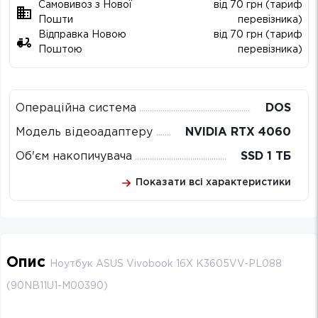
Самовивоз з Нової
від 70 грн (тариф
Пошти
перевізника)
Відправка Новою
від 70 грн (тариф
Поштою
перевізника)
Операційна система
DOS
Модель відеоадаптеру
NVIDIA RTX 4060
Об'єм накопичувача
SSD 1 ТБ
Показати всі характеристики
Опис
Ноутбук ASUS Vivobook 16X K3605VV-PL088
(90NB11U1-M00390)