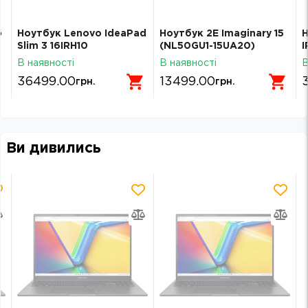
o
Ноутбук Lenovo IdeaPad
Ноутбук 2E Imaginary 15
Н
Slim 3 16IRH10
(NL50GU1-15UA20)
I
(83K2008WRA) Luna
В наявності
В наявності
В
Grey
36499.00
13499.00
грн.
грн.
Ви дивились