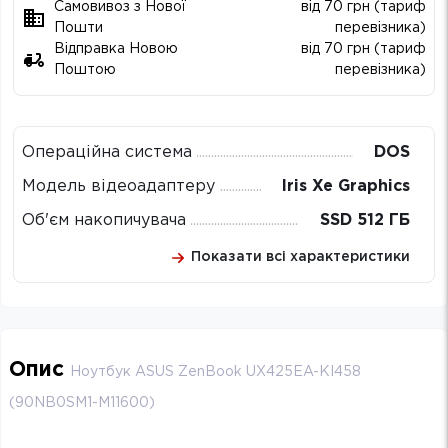
Самовивоз з Нової
від 70 грн (тариф
Пошти
перевізника)
Відправка Новою
від 70 грн (тариф
Поштою
перевізника)
Операційна система
DOS
Модель відеоадаптеру
Iris Xe Graphics
Об'єм накопичувача
SSD 512 ГБ
Показати всі характеристики
Опис
Ноутбук ASUS ZenBook UX425EA-KI458
(90NB0SM1-M11600)