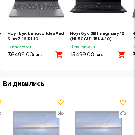
o
Ноутбук Lenovo IdeaPad
Ноутбук 2E Imaginary 15
Н
Slim 3 16IRH10
(NL50GU1-15UA20)
I
(83K2008WRA) Luna
В наявності
В наявності
В
Grey
36499.00
13499.00
грн.
грн.
Ви дивились