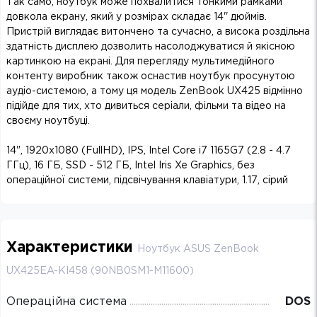
Так само, ноутбук може похвалитися тонкими рамками
довкола екрану, який у розмірах складає 14'' дюймів.
Пристрій виглядає витончено та сучасно, а висока роздільна
здатність дисплею дозволить насолоджуватися й якісною
картинкою на екрані. Для перегляду мультимедійного
контенту виробник також оснастив ноутбук просунутою
аудіо-системою, а тому ця модель ZenBook UX425 відмінно
підійде для тих, хто дивиться серіали, фільми та відео на
своєму ноутбуці.
14", 1920х1080 (FullHD), IPS, Intel Core i7 1165G7 (2.8 - 4.7
ГГц), 16 ГБ, SSD - 512 ГБ, Intel Iris Xe Graphics, без
операційної системи, підсвічування клавіатури, 1.17, сірий
Характеристики
Ноутбук ASUS ZenBook
UX425EA-KI458 (90NB0SM1-M11600)
Операційна система
DOS