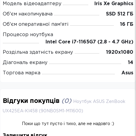
Модель відеоадаптеру
Iris Xe Graphics
Об'єм накопичувача
SSD 512 ГБ
Об'єм оперативної пам'яті
16 ГБ
Процесор ноутбука
Intel Core i7-1165G7 (2.8 - 4.7 GHz)
Роздільна здатність екрану
1920х1080
Діагональ екрану
14
Торгова марка
Asus
Відгуки покупців
(
0
)
Ноутбук ASUS ZenBook
UX425EA-KI458 (90NB0SM1-M11600)
Поки що тут пусто і тихо, але не надовго :)
Залишити відгук