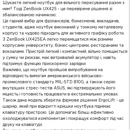
Шукаєте легкий ноутбук для вільного пересування разом з
ним? Тоді ZenBook UX425 - це перевірене рішення зі
збалансованою начинкою.
Це гарний вибір для фрілансерів, бізнесменів, викладачів,
студентів, адже ноутбук виконаний у тонкому металевому
корпусі та чудово підходить для активного графіку роботи.
З ZenBook UX425EA легко переміщатися між різними
корпусами університету, бізнес-центрами, ресторанами та
вокзалами. Пристрій легкий і компактний, вільно поміщається
у сумку чи рюкзак, має витривалий акумулятор і, навіть,
підтримує функцію прискореної зарядки.
Важливо, що ноутбук пройшов випробування на
відповідність вимогам американського військово-
промислового стандарту MIL-STD 810G, а також серію
внутрішніх стрес-тестів ASUS, які підтверджують його
міцність і готовність працювати в екстремальних умовах.
Також дана модель зберігла фірмове рішення ErgoLift - це
шарнір, який при відкритті кришки ноутбука піднімає
клавіатуру пристрою. Це допомагає більш ефективно
охолоджуватися компонентам і покращує комфорт під час
друку на клавіатурі.