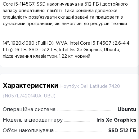
Core i5-1145G7, SSD накопичувача на 512 ГБ і достойного
запасу оперативної пам'яті. Така команда допоможе
спеціалісту розв'язувати складні задачі та працювати з
сучасними програмами, які вимогливі до ресурсів техніки.
14", 1920х1080 (FullHD), WVA, Intel Core i5 1145G7 (2.6-4.4
ГГц), 16 ГБ, SSD - 512 ГБ, Intel Iris Xe Graphics, Ubuntu,
підсвічування клавіатури, 1.22 кг, чорний
Характеристики
Ноутбук Dell Latitude 7420
(N057L742014UA_UBU)
Операційна система
Ubuntu
Модель відеоадаптеру
Iris Xe Graphics
Об'єм накопичувача
SSD 512 ГБ