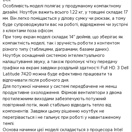
Особливість моделі полягає у продуманому компактному
дизайні. Ноутбук важить всього 1.22 кг, у товщині складає 17
мм. Він легко поміщається у ділову сумку чи рюкзак, а тому
буде супроводжувати вас на роботі, відрядженні чи зустрічі
з клієнтами поза офісом.
При тому екран моделі складає 14'' дюймів, що зберігає як
компактність моделі, так і зручність роботи з контентом
різного типу (таблицями, діаграмами, базами даних).
Ноутбук оснащений системою інтелектуального
налаштування звуку, а також пропонує чітку передачу
графіки на екрані завдяки роздільній здатності Full HD. З Dell
Latitude 7420 можна буде ефективно працювати та
відпочивати після робочого дня.
Для потужної начинки у системі передбачене не менш
продуктивне охолодження. Фірмові вентилятори з двома
протилежними виходами забезпечують потужний
повітряний потік, який стабільно відводить тепло від
компонентів. Завдяки цьому рішенню ноутбук не
перегрівається і не гальмує при роботі у навантаженому
темпі.
Основа начинки цієї моделі складається з процесора Intel