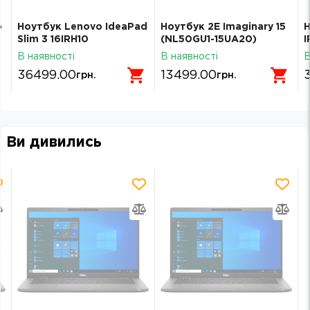
o
Ноутбук Lenovo IdeaPad
Ноутбук 2E Imaginary 15
Н
Slim 3 16IRH10
(NL50GU1-15UA20)
I
(83K2008WRA) Luna
В наявності
В наявності
В
Grey
36499.00
13499.00
грн.
грн.
Ви дивились