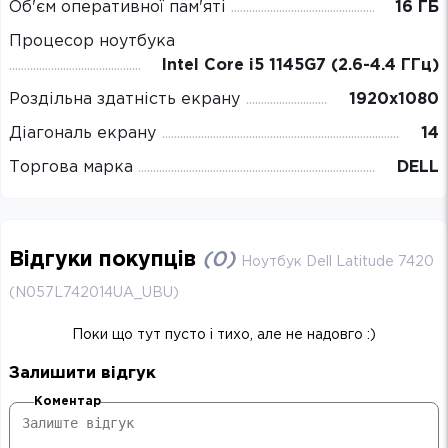
Об'єм оперативної пам'яті
16 ГБ
Процесор ноутбука
Intel Core i5 1145G7 (2.6-4.4 ГГц)
Роздільна здатність екрану
1920х1080
Діагональ екрану
14
Торгова марка
DELL
Відгуки покупців
(
0
)
Ноутбук Dell Latitude 7420
(N057L742014UA_UBU)
Поки що тут пусто і тихо, але не надовго :)
Залишити відгук
Коментар