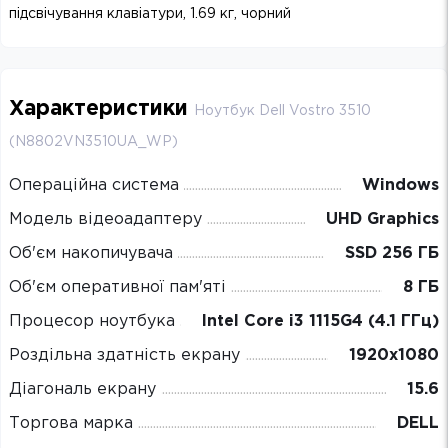
підсвічування клавіатури, 1.69 кг, чорний
Характеристики
Ноутбук Dell Vostro 3510
(N8802VN3510UA_WP)
Операційна система
Windows
Модель відеоадаптеру
UHD Graphics
Об'єм накопичувача
SSD 256 ГБ
Об'єм оперативної пам'яті
8 ГБ
Процесор ноутбука
Intel Core i3 1115G4 (4.1 ГГц)
Роздільна здатність екрану
1920х1080
Діагональ екрану
15.6
Торгова марка
DELL