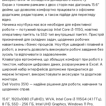
Екран з тонкими рамками з двох сторін має діагональ 15.6"
дюйми, що дозволяє комфортно працювати з офісними
додатками, редакторами, а також підійде для перегляду
відео.
Начинка ноутбука має все необхідне для ефективної
роботи — потужний процесор Intel Core i3-1115G, новітню
оперативну пам'ять та SSD тип внутрішньої пам'яті. Пристрій
призначений для складних задач, щоденних робочих
навантажень і бізнес-процесів. Ноутбук швидкий і плавний в
роботі, а значить дозволить виконувати робочі завдання без
зусиль та відпочивати із задоволенням.
Клавіатура ергономічна, що збільшує комфорт при роботі з
текстом, набором цифрових даних, розрахунками в Excel. А
широкий набір інтерфейсів допоможе приєднатися до
мережі Інтернет, використовувати аксесуари та додаткові
монітори.
Dell Vostro 3510 — надійне рішення для роботи, навчання та
щоденних справ.
15.6", 1920х1080 (FullHD), WVA, Intel Core i3 1115G4 (4.1 ГГц),
8 ГБ, SSD - 256 ГБ, Intel UHD Graphics, Windows 11 Pro,