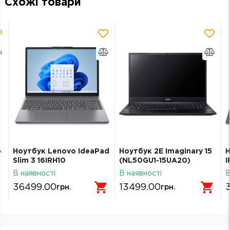
Схожі товари
o
Ноутбук Lenovo IdeaPad
Ноутбук 2E Imaginary 15
Н
Slim 3 16IRH10
(NL50GU1-15UA20)
I
(83K2008WRA) Luna
В наявності
В наявності
В
Grey
36499.00
13499.00
грн.
грн.