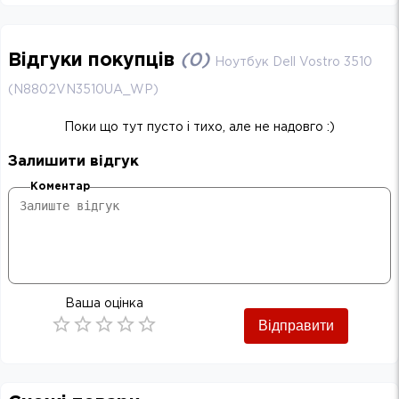
Відгуки покупців
(
0
)
Ноутбук Dell Vostro 3510
(N8802VN3510UA_WP)
Поки що тут пусто і тихо, але не надовго :)
Залишити відгук
Коментар
Ваша оцінка
Відправити
Empty
0.5 Stars
1 Star
1.5 Stars
2 Stars
2.5 Stars
3 Stars
3.5 Stars
4 Stars
4.5 Stars
5 Stars