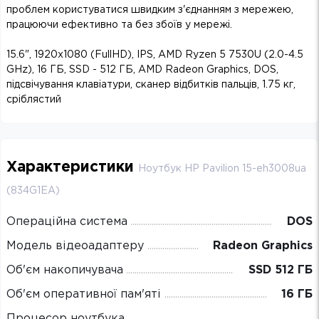
проблем користуватися швидким з'єднанням з мережею,
працюючи ефективно та без збоїв у мережі.
15.6", 1920х1080 (FullHD), IPS, AMD Ryzen 5 7530U (2.0-4.5
GHz), 16 ГБ, SSD - 512 ГБ, AMD Radeon Graphics, DOS,
підсвічування клавіатури, сканер відбитків пальців, 1.75 кг,
сріблястий
Характеристики
Ноутбук HP Pavilion 15-eh3008ua
(834G1EA)
Операційна система
DOS
Модель відеоадаптеру
Radeon Graphics
Об'єм накопичувача
SSD 512 ГБ
Об'єм оперативної пам'яті
16 ГБ
Процесор ноутбука