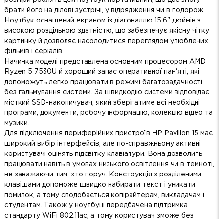
брати його на ділові зустрічі, у відрядження чи в подорож.
Ноутбук оснащений екраном із діагоналлю 15.6" дюймів з
високою роздільною здатністю, що забезпечує якісну чітку
картинку й дозволяє насолодитися переглядом улюблених
фільмів і серіалів.
Начинка моделі представлена основним процесором AMD
Ryzen 5 7530U й хороший запас оперативної пам'яті, які
допоможуть легко працювати в режимі багатозадачності
без гальмування системи. За швидкодію системи відповідає
місткий SSD-накопичувач, який зберігатиме всі необхідні
програми, документи, робочу інформацію, колекцію відео та
музики.
Для підключення периферійних пристроїв HP Pavilion 15 має
широкий вибір інтерфейсів, але по-справжньому активні
користувачі оцінять підсвітку клавіатури. Вона дозволить
працювати навіть в умовах низького освітлення чи в темноті,
не заважаючи тим, хто поруч. Конструкція з розділеними
клавішами допоможе швидко набирати текст і уникати
помилок, а тому сподобається копірайтерам, викладачам і
студентам. Також у ноутбуці передбачена підтримка
стандарту WiFi 802.11ac, а тому користувач зможе без