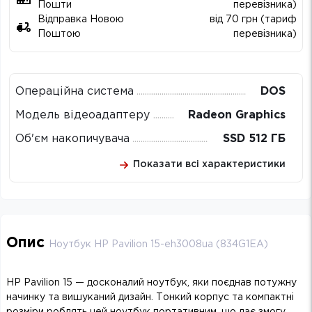
Пошти
перевізника)
Відправка Новою
від 70 грн (тариф
Поштою
перевізника)
Операційна система
DOS
Модель відеоадаптеру
Radeon Graphics
Об'єм накопичувача
SSD 512 ГБ
Показати всі характеристики
Опис
Ноутбук HP Pavilion 15-eh3008ua (834G1EA)
HP Pavilion 15 — досконалий ноутбук, яки поєднав потужну
начинку та вишуканий дизайн. Тонкий корпус та компактні
розміри роблять цей ноутбук портативним, що дає змогу