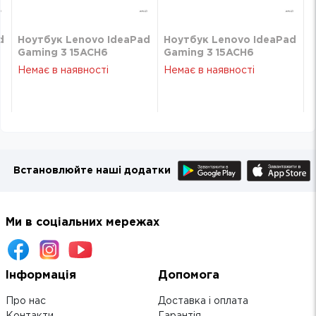
d
Ноутбук Lenovo IdeaPad
Ноутбук Lenovo IdeaPad
Gaming 3 15ACH6
Gaming 3 15ACH6
(82K201KDRA)
(82K201KDRA)
Немає в наявності
Немає в наявності
Встановлюйте наші додатки
Ми в соціальних мережах
Інформація
Допомога
Про нас
Доставка і оплата