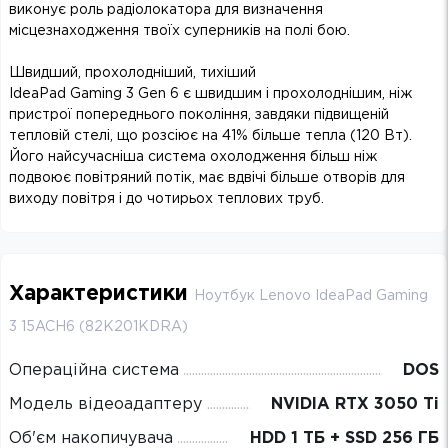
виконує роль радіолокатора для визначення
місцезнаходження твоїх суперників на полі бою.
Швидший, прохолодніший, тихіший
IdeaPad Gaming 3 Gen 6 є швидшим і прохолоднішим, ніж
пристрої попереднього покоління, завдяки підвищеній
тепловій стелі, що розсіює на 41% більше тепла (120 Вт).
Його найсучасніша система охолодження більш ніж
подвоює повітряний потік, має вдвічі більше отворів для
виходу повітря і до чотирьох теплових труб.
Характеристики
Ноутбук Lenovo IdeaPad Gaming
3 15ACH6 (82K201KDRA)
Операційна система
DOS
Модель відеоадаптеру
NVIDIA RTX 3050 Ti
Об'єм накопичувача
HDD 1 ТБ + SSD 256 ГБ