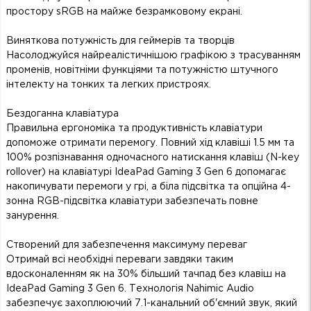
простору sRGB на майже безрамковому екрані.
Виняткова потужність для геймерів та творців
Насолоджуйся найреалістичнішою графікою з трасуванням
променів, новітніми функціями та потужністю штучного
інтелекту на тонких та легких пристроях.
Бездоганна клавіатура
Правильна ергономіка та продуктивність клавіатури
допоможе отримати перемогу. Повний хід клавіші 1.5 мм та
100% розпізнавання одночасного натискання клавіш (N-key
rollover) на клавіатурі IdeaPad Gaming 3 Gen 6 допомагає
накопичувати перемоги у грі, а біла підсвітка та опційна 4-
зонна RGB-підсвітка клавіатури забезпечать повне
занурення.
Створений для забезпечення максимуму переваг
Отримай всі необхідні переваги завдяки таким
вдосконаленням як на 30% більший тачпад без клавіш на
IdeaPad Gaming 3 Gen 6. Технологія Nahimic Audio
забезпечує захоплюючий 7.1-канальний об'ємний звук, який