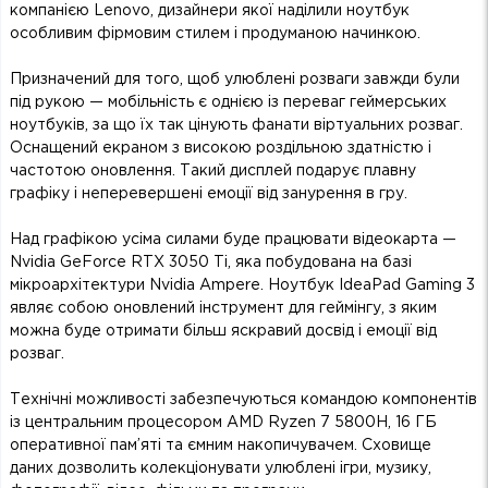
компанією Lenovo, дизайнери якої наділили ноутбук
особливим фірмовим стилем і продуманою начинкою.
Призначений для того, щоб улюблені розваги завжди були
під рукою — мобільність є однією із переваг геймерських
ноутбуків, за що їх так цінують фанати віртуальних розваг.
Оснащений екраном з високою роздільною здатністю і
частотою оновлення. Такий дисплей подарує плавну
графіку і неперевершені емоції від занурення в гру.
Над графікою усіма силами буде працювати відеокарта —
Nvidia GeForce RTX 3050 Ti, яка побудована на базі
мікроархітектури Nvidia Ampere. Ноутбук IdeaPad Gaming 3
являє собою оновлений інструмент для геймінгу, з яким
можна буде отримати більш яскравий досвід і емоції від
розваг.
Технічні можливості забезпечуються командою компонентів
із центральним процесором AMD Ryzen 7 5800H, 16 ГБ
оперативної пам’яті та ємним накопичувачем. Сховище
даних дозволить колекціонувати улюблені ігри, музику,