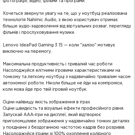
фотографії, відео, фільми та програми.
Хочеться звернути увагу на те, що у ноутбуці реалізована
технологія Nahimic Audio, з якою користувач отримає
більше аудіо-задоволення від віртуальних розваг, перегляду
фільмів і прослуховування музики.
Lenovo IdeaPad Gaming 3 15 — коли "залізо" мотивує
виключно на перемогу.
Максимальна продуктивність і тривалий час роботи
Насолоджуйся елітними ігровими характеристиками на
тонкому та легкому ноутбуці з надзвичайно тривалим часом
автономної роботи. Ніколи більше не йди на компроміси,
коли мова йде про твій ігровий ноутбук.
Оціни найвищу якість зображення в іграх
Оціни швидкість та візуальні ефекти професійного рівня.
Запускай AAA-ігри на дисплеї, який відтворює
приголомшливе зображення у надзвичайно тонких деталях
у поєднанні з бездоганною частотою кадрів без розривів.
Насолоджуйся іграми зі 100% охоплення колірного