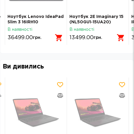
o
Ноутбук Lenovo IdeaPad
Ноутбук 2E Imaginary 15
Н
Slim 3 16IRH10
(NL50GU1-15UA20)
I
(83K2008WRA) Luna
В наявності
В наявності
В
Grey
36499.00
13499.00
грн.
грн.
Ви дивились