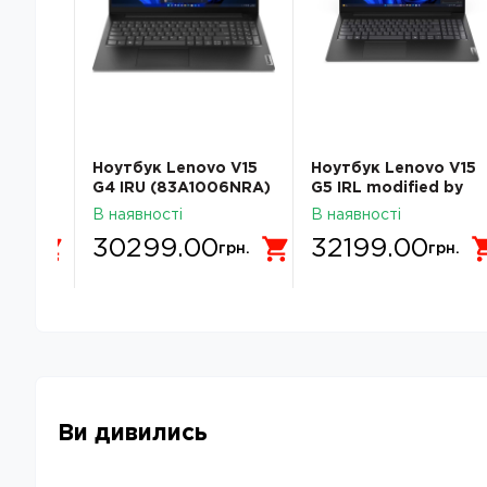
ginary
Ноутбук Lenovo V15
Ноутбук Lenovo V15
UA20)
G4 IRU (83A1006NRA)
G5 IRL modified by
Unowa
В наявності
В наявності
(83GWS01600-UN)
30299.00
32199.00
грн.
грн.
грн.
Ви дивились