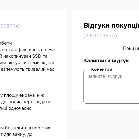
Відгуки покупц
KK003FRA)
(21KK003FRA)
роботи
Поки що
стю та ефективністю. Він
й накопичувач SSD та
Залишити відгук
й відгук системи під час
абезпечують тривалий час
Коментар
у площу екрана, ніж
10 дозволяє переглядати
лиці одночасно.
я безпеки: від простих
т для замку, до