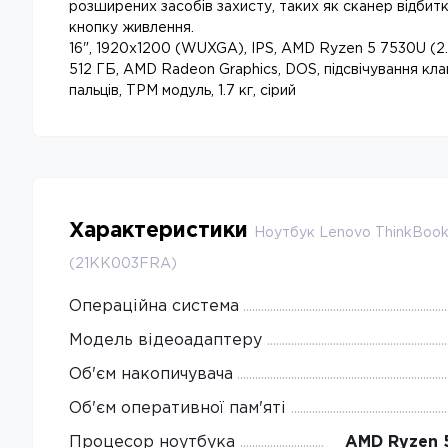
розширених засобів захисту, таких як сканер відбиткі
кнопку живлення.
16", 1920x1200 (WUXGA), IPS, AMD Ryzen 5 7530U (2.0
512 ГБ, AMD Radeon Graphics, DOS, підсвічування клав
пальців, TPM модуль, 1.7 кг, сірий
Характеристики
Ноутбук Lenovo ThinkBook
(21KK003FRA)
Операційна система
Модель відеоадаптеру
Об'єм накопичувача
Об'єм оперативної пам'яті
Процесор ноутбука
AMD Ryzen 5