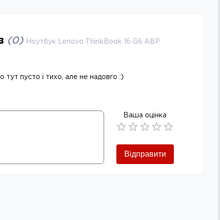
ів
(
0
)
Ноутбук Lenovo ThinkBook 16 G6 ABP
 тут пусто і тихо, але не надовго :)
Ваша оцінка
Empty
0.5 Stars
1 Star
1.5 Stars
2 Stars
2.5 Stars
3 Stars
3.5 Stars
4 Stars
4.5 Stars
5 Stars
Відправити