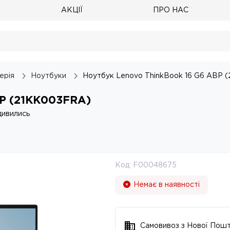
АКЦІЇ
ПРО НАС
ерія
Ноутбуки
Ноутбук Lenovo ThinkBook 16 G6 ABP 
BP (21KK003FRA)
дивились
Код:
F00048675
Немає в наявності
Самовивоз з Нової Пош