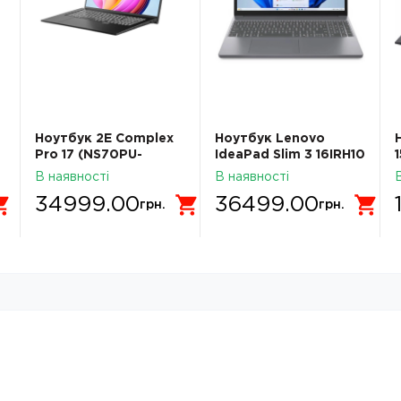
Ноутбук 2E Complex
Ноутбук Lenovo
Pro 17 (NS70PU-
IdeaPad Slim 3 16IRH10
17UA21)
(83K2008WRA) Luna
В наявності
В наявності
Grey
34999.00
36499.00
грн.
грн.