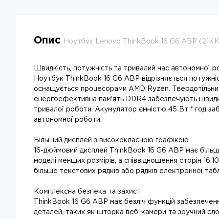
Опис
Ноутбук Lenovo ThinkBook 16 G6 ABP (21
Швидкість, потужність та тривалий час автономної 
Ноутбук ThinkBook 16 G6 ABP відрізняється потужні
оснащується процесорами AMD Ryzen. Твердотільни
енергоефективна пам'ять DDR4 забезпечують швидки
тривалої роботи. Акумулятор ємністю 45 Вт * год з
автономної роботи.
Більший дисплей з висококласною графікою
16-дюймовий дисплей ThinkBook 16 G6 ABP має більш
моделі менших розмірів, а співвідношення сторін 16:
більше текстових рядків або рядків електронної таб
Комплексна безпека та захист
ThinkBook 16 G6 ABP має безліч функцій забезпеченн
деталей, таких як шторка веб-камери та зручний сло