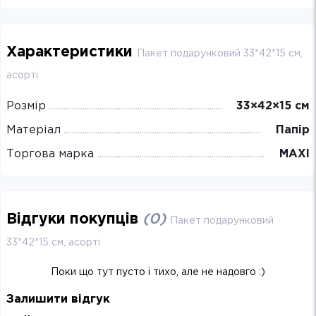
Характеристики
Пакет подарунковий 33*42*15 см,
асорті
Розмір
33×42×15 см
Матеріал
Папір
Торгова марка
MAXI
Відгуки покупців
(
0
)
Пакет подарунковий
33*42*15 см, асорті
Поки що тут пусто і тихо, але не надовго :)
Залишити відгук