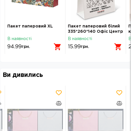
Пакет паперовий XL
Пакет паперовий білий
П
335*260*140 Офіс Центр
2
В наявності
В наявності
В
1
94.99
15.99
грн.
грн.
Ви дивились