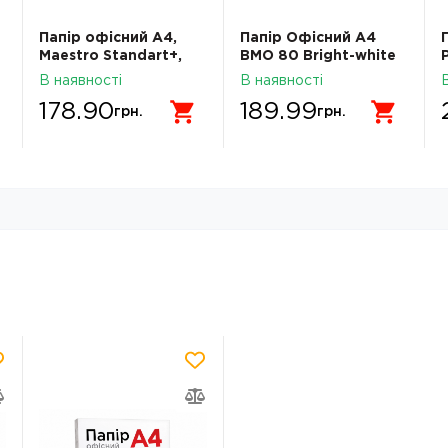
Папір офісний А4,
Папір Офісний A4
Mаestro Standart+,
BMO 80 Bright-white
клас B, 80 г/м2, 500
Multipurpose Office
В наявності
В наявності
л, Mondi
Paper
178.90
189.99
грн.
грн.