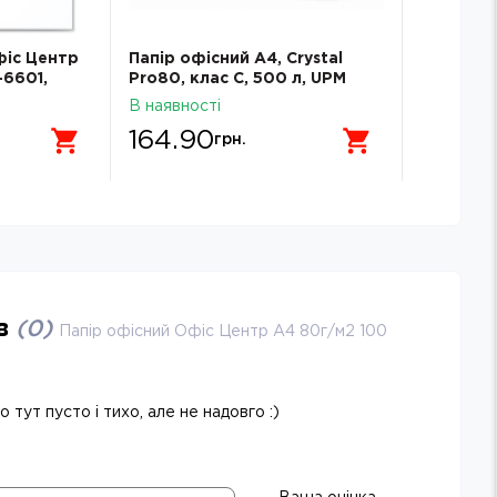
rystal
Ручка масляна FLAME Optima
Маркер 
 л, UPM
15643
Buromax
В наявності
В наявнос
5.99
18.00
грн.
г
ів
(
0
)
Папір офісний Офіс Центр А4 80г/м2 100
 тут пусто і тихо, але не надовго :)