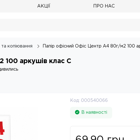
АКЦІЇ
ПРО НАС
 та копіювання
Папір офісний Офіс Центр А4 80г/м2 100 а
2 100 аркушів клас С
дивились
Код:
000540066
В наявності