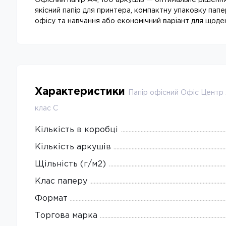
Офісний папір A4, 100 аркушів — оптимальне рішення
якісний папір для принтера, компактну упаковку папер
офісу та навчання або економічний варіант для щоде
Характеристики
Папір офісний Офіс Центр
клас С
Кількість в коробці
Кількість аркушів
Щільність (г/м2)
Клас паперу
Формат
Торгова марка