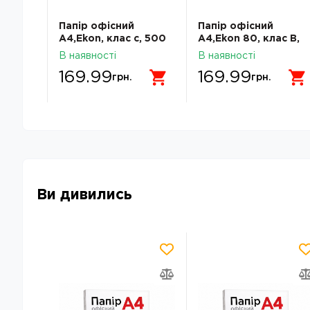
 А4
Папір офісний
Папір офісний
ас С,
А4,Ekon, клас c, 500
А4,Ekon 80, клас В,
л,
500 л,
В наявності
В наявності
169.99
169.99
грн.
грн.
Ви дивились