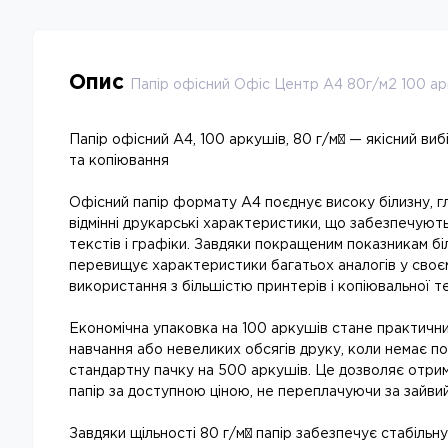
Опис
Папір офісний Офіс Центр А4 80г/м2 100 ар
Папір офісний A4, 100 аркушів, 80 г/м² — якісний ви
та копіювання
Офісний папір формату A4 поєднує високу білизну, гл
відмінні друкарські характеристики, що забезпечують
текстів і графіки. Завдяки покращеним показникам біл
перевищує характеристики багатьох аналогів у своєм
використання з більшістю принтерів і копіювальної те
Економічна упаковка на 100 аркушів стане практични
навчання або невеликих обсягів друку, коли немає п
стандартну пачку на 500 аркушів. Це дозволяє отрим
папір за доступною ціною, не переплачуючи за зайвий
Завдяки щільності 80 г/м² папір забезпечує стабільн