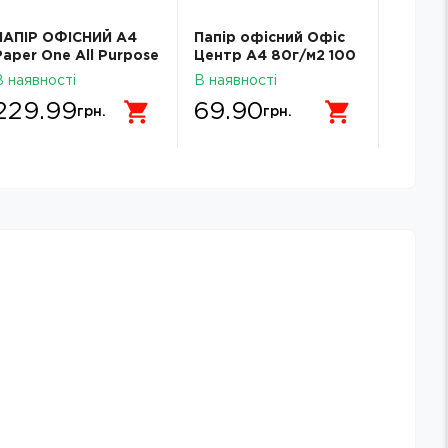
Папір 
ARIA A
ПАПІР ОФІСНИЙ A4
Папір офісний Офіс
аркуш
Paper One All Purpose
Центр А4 80г/м2 100
В наявн
80 г/м2
аркушів клас С
189.99
В наявності
В наявності
149.
229.99
69.90
грн.
грн.