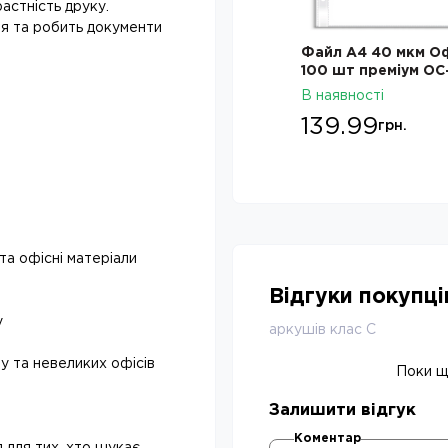
астність друку.
я та робить документи
Файл A4 40 мкм Офіс Центр
Папір офісний А4, C
100 шт преміум ОС-6601,
Pro80, клас C, 500
В наявності
В наявності
139.99
164.90
грн.
грн.
та офісні матеріали
Відгуки покупц
у
аркушів клас С
у та невеликих офісів
Поки що
Залишити відгук
Коментар