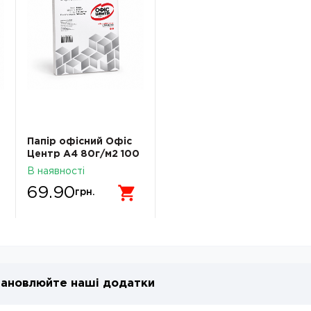
Папір офісний Офіс
Центр А4 80г/м2 100
аркушів клас С
В наявності
69.90
грн.
ановлюйте наші додатки