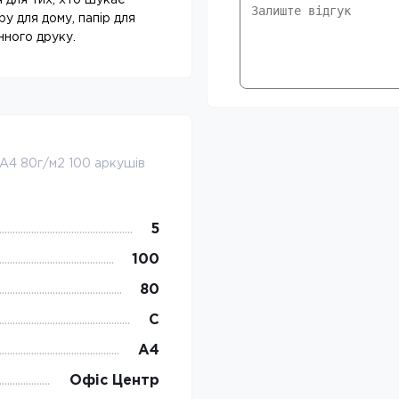
 для тих, хто шукає
у для дому, папір для
нного друку.
 А4 80г/м2 100 аркушів
5
100
80
C
А4
Офіс Центр