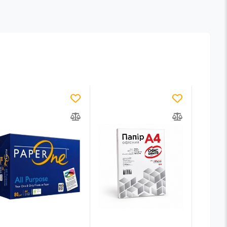
-21
%