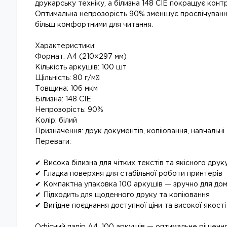
друкарську техніку, а білизна 148 CIE покращує контр
Оптимальна непрозорість 90% зменшує просвічуванн
більш комфортними для читання.
 паперу для нотаток
Файл Офіс Центр А4+ 30мкм
 Центр 80х80х40мм не
Лайт глянець ОС-6401 пачка
ний Класика 400 арк.
100шт.
Характеристики:
вності
В наявності
103
Формат: A4 (210×297 мм)
.99
99.99
грн.
грн.
Кількість аркушів: 100 шт
Щільність: 80 г/м²
Товщина: 106 мкм
Білизна: 148 CIE
Непрозорість: 90%
Колір: білий
Призначення: друк документів, копіювання, навчальні 
Переваги:
✔ Висока білизна для чітких текстів та якісного друк
✔ Гладка поверхня для стабільної роботи принтерів
✔ Компактна упаковка 100 аркушів — зручно для дом
✔ Підходить для щоденного друку та копіювання
✔ Вигідне поєднання доступної ціни та високої якості