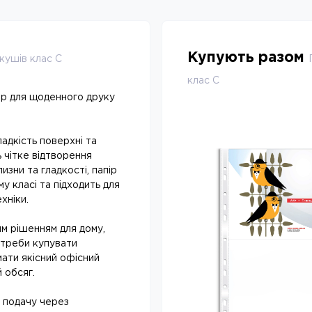
Купують разом
кушів клас С
клас С
бір для щоденного друку
адкість поверхні та
 чітке відтворення
изни та гладкості, папір
у класі та підходить для
хніки.
м рішенням для дому,
отреби купувати
ати якісний офісний
 обсяг.
у подачу через