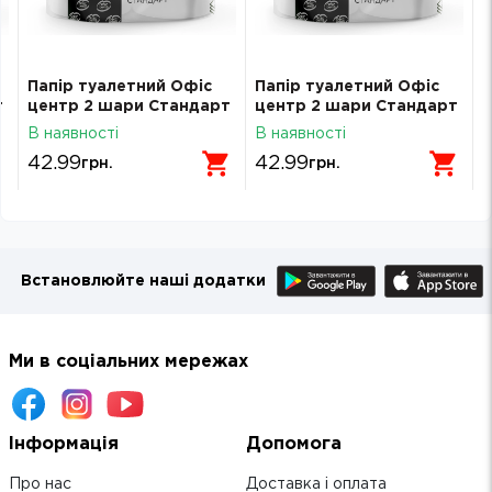
Папір туалетний Офіс
Папір туалетний Офіс
т
центр 2 шари Стандарт
центр 2 шари Стандарт
4 рулона
4 рулона
В наявності
В наявності
42.99
42.99
грн.
грн.
Встановлюйте наші додатки
Ми в соціальних мережах
Інформація
Допомога
Про нас
Доставка і оплата