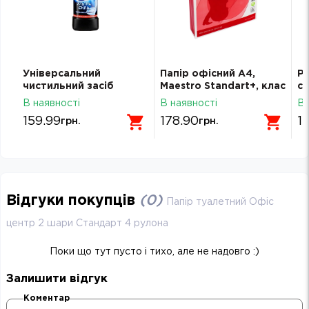
Папір офісний А4,
Ручка масляна DB 2062
Р
Mаestro Standart+, клас
синя AXENT 62782
О
а
B, 80 г/м2, 500 л, Mondi
Пр
В наявності
В наявності
В 
178.90
12.00
5
грн.
грн.
Відгуки покупців
(
0
)
Папір туалетний Офіс
центр 2 шари Стандарт 4 рулона
Поки що тут пусто і тихо, але не надовго :)
Залишити відгук
Коментар