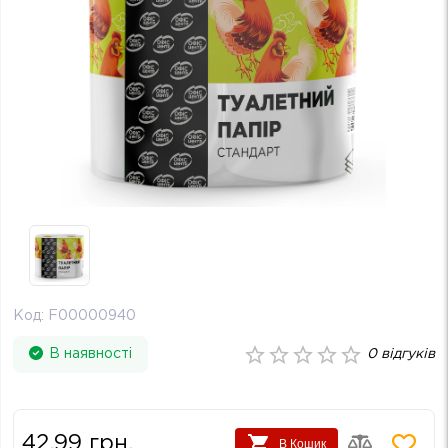
Код:
F00000940
В наявності
0
відгуків
42.99
грн.
В Кошик