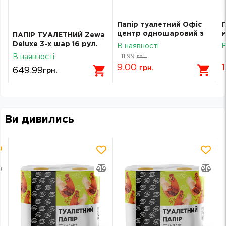
Папір туалетний Офіс
П
центр одношаровий з
м
ПАПІР ТУАЛЕТНИЙ Zewa
гільзою 65м ОС112248
Deluxе 3-х шар 16 рул.
В наявності
В
К
-
Білий
11.99
В наявності
грн.
с
9.00
1
грн.
649.99
грн.
Ви дивились