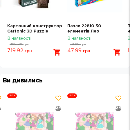
Картонний конструктор
Пазли 22810 30
П
Cartonic 3D Puzzle
елементів Лео
н
Bulldog
Монстрики
В наявності
В наявності
В
899.90
59.99
грн.
грн.
719.92
47.99
1
грн.
грн.
Ви дивились
-20
%
-20
%