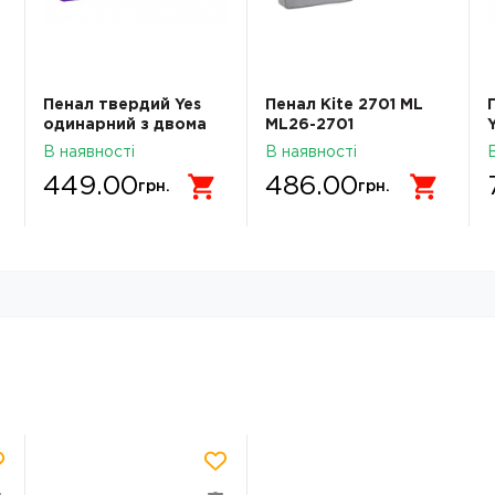
Пенал твердий Yes
Пенал Kite 2701 ML
одинарний з двома
ML26-2701
клапанами HP-04
В наявності
В наявності
Cute Bunny 533740
449.00
486.00
533740
грн.
грн.