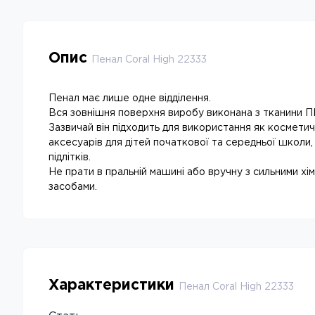
Опис
Пенал Coral High 22333
Пенал має лише одне відділення.
Вся зовнішня поверхня виробу виконана з тканини П
Зазвичай він підходить для використання як косметич
аксесуарів для дітей початкової та середньої школи,
підлітків.
Не прати в пральній машині або вручну з сильними хі
засобами.
Характеристики
Пенал Coral High 22333