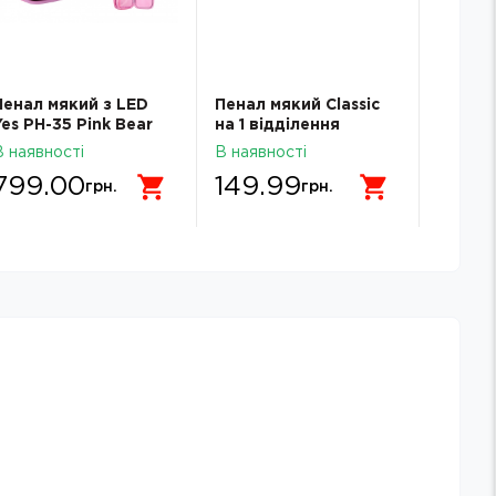
Пенал мякий з LED
Пенал мякий Classic
Пенал 
Yes PH-35 Pink Bear
на 1 відділення
на 1 ві
533777 533777
темно-сірий
MX874
В наявності
В наявності
В наявн
MX87400
799.00
149.99
149.
грн.
грн.