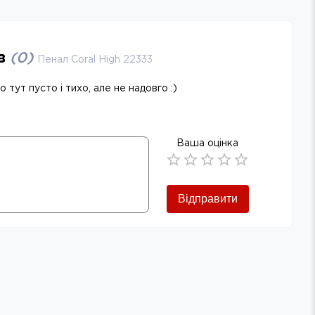
ів
(
0
)
Пенал Coral High 22333
 тут пусто і тихо, але не надовго :)
Ваша оцінка
Empty
0.5 Stars
1 Star
1.5 Stars
2 Stars
2.5 Stars
3 Stars
3.5 Stars
4 Stars
4.5 Stars
5 Stars
Відправити