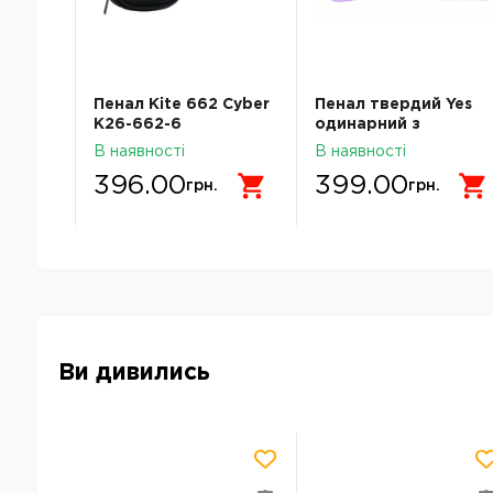
ES TO-
Пенал Kite 662 Cyber
Пенал твердий Yes
K26-662-6
одинарний з
клапаном HP-03 Line
В наявності
В наявності
Friends Always
396.00
399.00
Together 533731
грн.
грн.
533731
Ви дивились