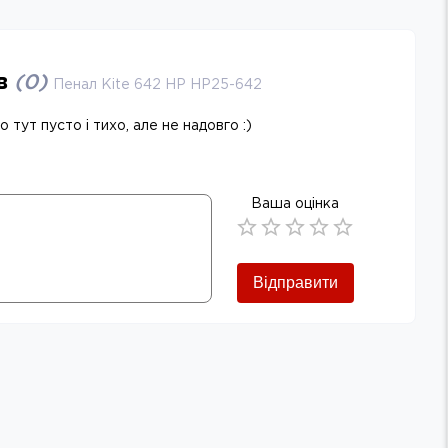
ів
(
0
)
Пенал Kite 642 HP HP25-642
 тут пусто і тихо, але не надовго :)
Ваша оцінка
Empty
0.5 Stars
1 Star
1.5 Stars
2 Stars
2.5 Stars
3 Stars
3.5 Stars
4 Stars
4.5 Stars
5 Stars
Відправити