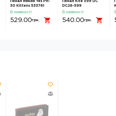
Пенал мякий Yes PH-
Пенал Kite 599 DC
30 Kittens 533761
DC26-599
533761
В наявності
В наявності
529.00
540.00
грн.
грн.