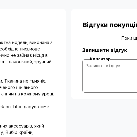
Відгуки покупц
Поки що
актна модель, виконана з
необхідне письмове
Залишити відгук
ично не займає місця в
Коментар
л – лаконічний, зручний
. Тканина не тьмяніє,
иченого шкільного
танням на кожному уроці.
ack on Titan даруватиме
ьних аксесуарів, який
, Вибір країни,