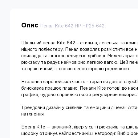
Опис
Пенал Kite 642 HP HP25-642
Шкільний пенал Kite 642 – стильна, легенька та комп
міцного поліестеру. Пенал дозволяє розмістити все 
приладдя та інші канцелярські дрібниці. Модель практ
рюкзаку та радує неймовірно легкою вагою. Цей пена
та практичний, зі своєю неповторною родзинкою.
Еталонна європейська якість – гарантія довгої служби
блискавка працює плавно. Пенали Kite готові до нас
графіка, чудово справляються з регулярним викорис
Трендовий дизайн у сміливій та емоційній ліцензії Att
натхнення.
Бренд Kite — визнаний лідер у світі рюкзаків та шкіл
щороку отримує найпрестижніші нагороди: Вибір року