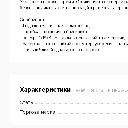
Українська народна премія. Споживачі та експерти р
бездоганну якість, стиль, інноваційні рішення та ерго
Особливості:
- 1 відділення – містке та лаконічне;
- застібка – практична блискавка;
- розмір: 7x19x4 см – дуже компактний та легенький;
- матеріал – зносостійкий поліестер, усередині – міц
- стильний дизайн для гарного настрою.
Характеристики
Пенал Kite 642 HP HP25-6
Стать
Торгова марка