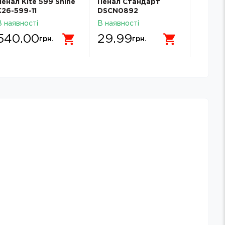
Пенал Kite 599 Shine
Пенал Стандарт
Пенал 
K26-599-11
DSCN0892
DSCN1
В наявності
В наявності
В наявн
540.00
29.99
64.
грн.
грн.