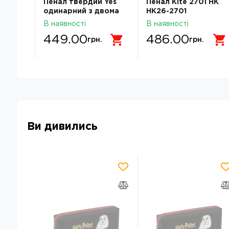
 Yes
Пенал твердий Yes
Пенал Kite 2701 HK
одинарний з двома
HK26-2701
3
клапанами HP-04
В наявності
В наявності
ty
Pusheen Delicacy
449.00
486.00
533741 533741
грн.
грн.
Ви дивились