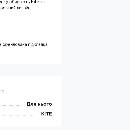
инку обирають Kite за
номічний дизайн.
на брендована підкладка;
42
Для нього
KITE