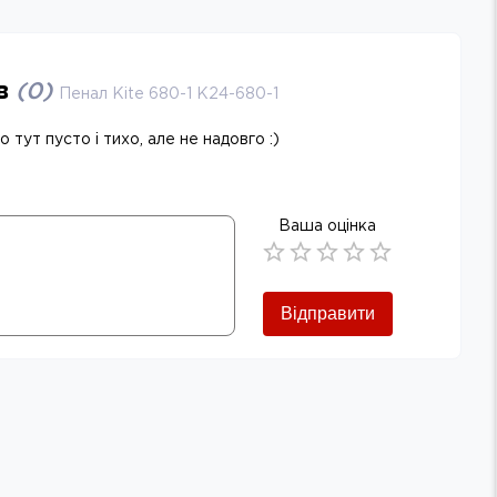
ів
(
0
)
Пенал Kite 680-1 K24-680-1
 тут пусто і тихо, але не надовго :)
Ваша оцінка
Empty
0.5 Stars
1 Star
1.5 Stars
2 Stars
2.5 Stars
3 Stars
3.5 Stars
4 Stars
4.5 Stars
5 Stars
Відправити