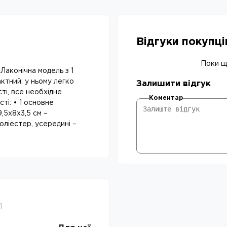
Відгуки покупц
Поки що
Лаконічна модель з 1
актний: у ньому легко
Залишити відгук
ті, все необхідне
Коментар
ті: • 1 основне
9,5x8x3,5 см –
оліестер, усередині –
1