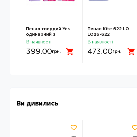
Goal
Пенал твердий Yes
Пенал Kite 622 LO
одинарний з
LO26-622
клапаном HP-03 Bear
В наявності
В наявності
Rules 533728 533728
399.00
473.00
грн.
грн.
Ви дивились