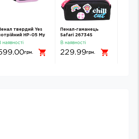
Пенал твердий Yes
Пенал-гаманець
Пенал
потрійний HP-05 My
Safari 26734S
Safari
Pusheen 533748
В наявності
В наявності
В наявн
533748
599.00
229.99
229
грн.
грн.