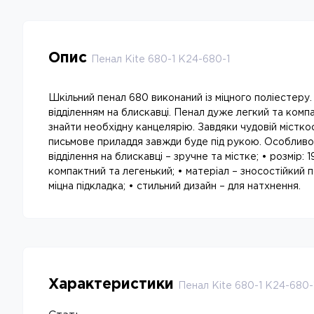
Опис
Пенал Kite 680-1 K24-680-1
Шкільний пенал 680 виконаний із міцного поліестеру. 
відділенням на блискавці. Пенал дуже легкий та комп
знайти необхідну канцелярію. Завдяки чудовій місткос
письмове приладдя завжди буде під рукою. Особливос
відділення на блискавці – зручне та містке; • розмір: 1
компактний та легенький; • матеріал – зносостійкий п
міцна підкладка; • стильний дизайн – для натхнення.
Характеристики
Пенал Kite 680-1 K24-680-