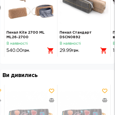
Пенал Kite 2700 ML
Пенал Стандарт
П
ML26-2700
DSCN0892
в
В наявності
В наявності
В
540.00
29.99
грн.
грн.
Ви дивились