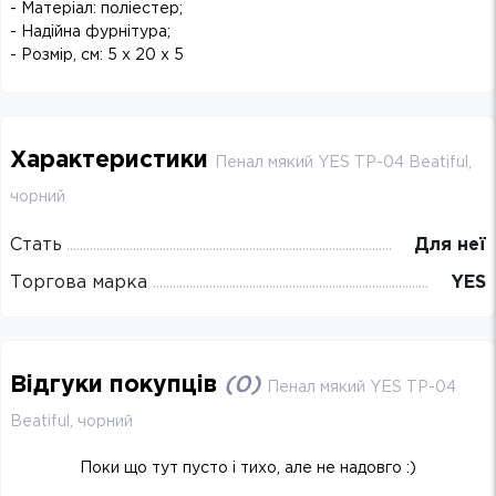
- Матеріал: поліестер;
- Надійна фурнітура;
- Розмір, см: 5 x 20 х 5
Характеристики
Пенал мякий YES TP-04 Beatiful,
чорний
Стать
Для неї
Торгова марка
YES
Відгуки покупців
(
0
)
Пенал мякий YES TP-04
Beatiful, чорний
Поки що тут пусто і тихо, але не надовго :)