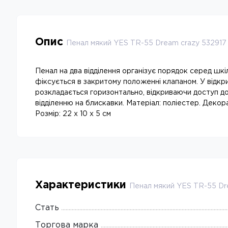
Опис
Пенал мякий YES TR-55 Dream crazy 532917
Пенал на два відділення організує порядок серед шк
фіксується в закритому положенні клапаном. У відкри
розкладається горизонтально, відкриваючи доступ до
відділенню на блискавки. Матеріал: поліестер. Декор
Розмір: 22 x 10 x 5 см
Характеристики
Пенал мякий YES TR-55 Dr
Стать
Торгова марка