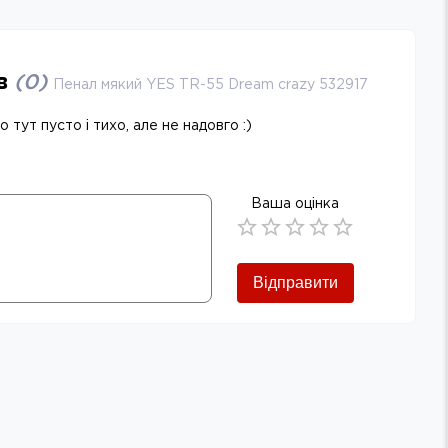
ів
(
0
)
Пенал мякий YES TR-55 Dream crazy 532917
 тут пусто і тихо, але не надовго :)
Ваша оцінка
Empty
0.5 Stars
1 Star
1.5 Stars
2 Stars
2.5 Stars
3 Stars
3.5 Stars
4 Stars
4.5 Stars
5 Stars
Відправити