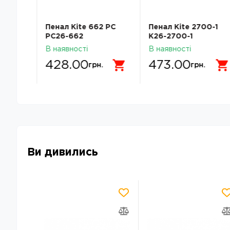
 BC
Пенал Kite 662 PC
Пенал Kite 2700-1
PC26-662
K26-2700-1
В наявності
В наявності
428.00
473.00
грн.
грн.
Ви дивились