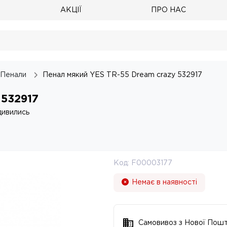
АКЦІЇ
ПРО НАС
Пенали
Пенал мякий YES TR-55 Dream crazy 532917
 532917
дивились
Код:
F00003177
Немає в наявності
Самовивоз з Нової Пош