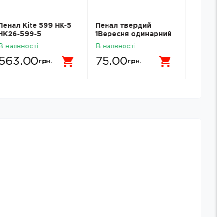
Пенал Kite 599 HK-5
Пенал твердий
Пенал 
HK26-599-5
1Вересня одинарний
JYB39
без клапана HP-02
В наявності
В наявності
В наявн
Dolly Dog
563.00
75.00
149.
грн.
грн.