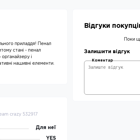
Відгуки покупц
Поки що
ільного приладдя! Пенал
тому стані - пенал
Залишити відгук
 органайзеру і
Коментар
ативні нашивні елементи.
eam crazy 532917
Для неї
YES