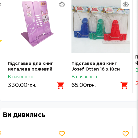
П
ф
Підставка для книг
Підставка для книг
м
металева рожевий
Josef Otten 16 х 18см
В
4
ZB.3503-10
128K
В наявності
В наявності
330.00
65.00
грн.
грн.
Ви дивились