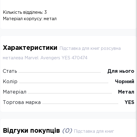
Кількість відділень: 3
Матеріал корпусу: метал
Характеристики
Підставка для книг розсувна
металева Marvel. Avengers YES 470474
Стать
Для нього
Колір
Чорний
Матеріал
Метал
Торгова марка
YES
Відгуки покупців
(
0
)
Підставка для книг