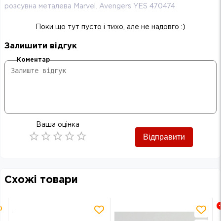
розсувна металева Marvel. Avengers YES 470474
Поки що тут пусто і тихо, але не надовго :)
Залишити відгук
Коментар
Ваша оцінка
Відправити
Empty
0.5 Stars
1 Star
1.5 Stars
2 Stars
2.5 Stars
3 Stars
3.5 Stars
4 Stars
4.5 Stars
5 Stars
Схожі товари