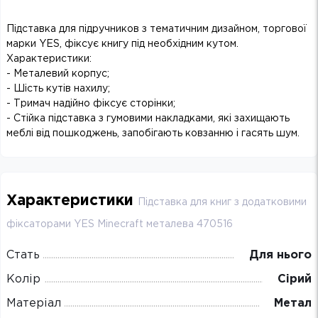
Підставка для підручников з тематичним дизайном, торгової
марки YES, фіксує книгу під необхідним кутом.
Характеристики:
- Металевий корпус;
- Шість кутів нахилу;
- Тримач надійно фіксує сторінки;
- Стійка підставка з гумовими накладками, які захищають
меблі від пошкоджень, запобігають ковзанню і гасять шум.
Характеристики
Підставка для книг з додатковими
фіксаторами YES Minecraft металева 470516
Стать
Для нього
Колір
Сірий
Матеріал
Метал