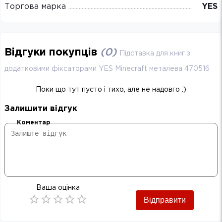
Торгова марка
YES
Відгуки покупців
(
0
)
Підставка для книг з
додатковими фіксаторами YES Minecraft металева 470516
Поки що тут пусто і тихо, але не надовго :)
Залишити відгук
Коментар
Ваша оцінка
Відправити
Empty
0.5 Stars
1 Star
1.5 Stars
2 Stars
2.5 Stars
3 Stars
3.5 Stars
4 Stars
4.5 Stars
5 Stars