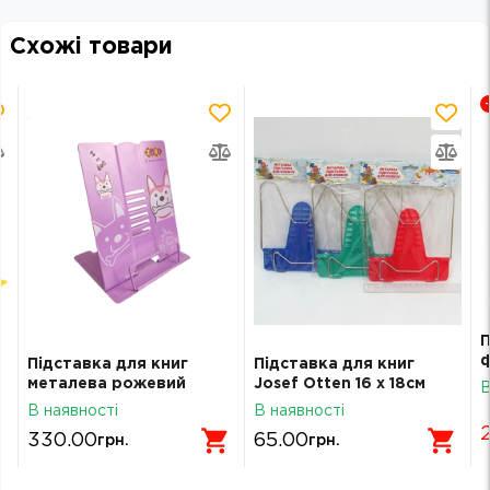
Схожі товари
П
ф
Підставка для книг
Підставка для книг
м
металева рожевий
Josef Otten 16 х 18см
В
4
ZB.3503-10
128K
В наявності
В наявності
330.00
65.00
грн.
грн.