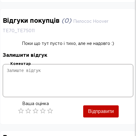
Відгуки покупців
(
0
)
Пилосос Hoover
TE70_TE75011
Поки що тут пусто і тихо, але не надовго :)
Залишити відгук
Коментар
Ваша оцінка
Відправити
Empty
0.5 Stars
1 Star
1.5 Stars
2 Stars
2.5 Stars
3 Stars
3.5 Stars
4 Stars
4.5 Stars
5 Stars