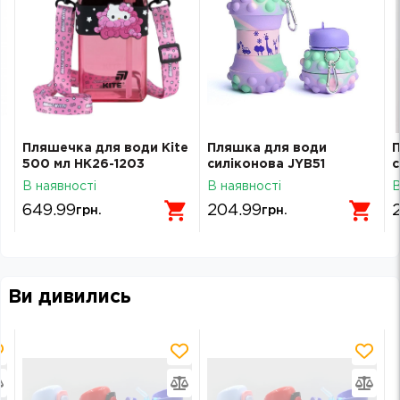
Пляшечка для води Kite
Пляшка для води
П
500 мл HK26-1203
силіконова JYB51
с
В наявності
В наявності
В
649.99
204.99
грн.
грн.
Ви дивились