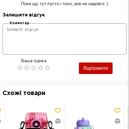
Поки що тут пусто і тихо, але не надовго :)
Залишити відгук
Коментар
Ваша оцінка
Відправити
Empty
0.5 Stars
1 Star
1.5 Stars
2 Stars
2.5 Stars
3 Stars
3.5 Stars
4 Stars
4.5 Stars
5 Stars
Схожі товари