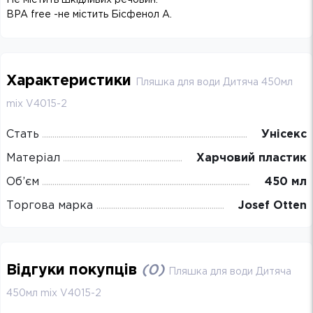
BPA free -не містить Бісфенол А.
Характеристики
Пляшка для води Дитяча 450мл
mix V4015-2
Стать
Унісекс
Матеріал
Харчовий пластик
Об’єм
450 мл
Торгова марка
Josef Otten
Відгуки покупців
(
0
)
Пляшка для води Дитяча
450мл mix V4015-2