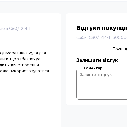
Відгуки покупц
бні С80/1214-11
срібні С80/1214-11 S000
Поки що
а декоративна куля для
льги, що забезпечує
Залишити відгук
одить для створення
Коментар
 Може використовуватися