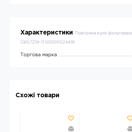
Характеристики
Повітряна куля фольгована
С80/1214-11 S0000024418
Торгова марка
Схожі товари