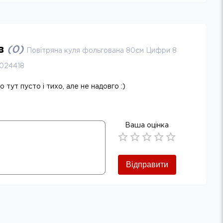
ів
(
0
)
Повітряна куля фольгована 80см Цифри 8
0024418
 тут пусто і тихо, але не надовго :)
Ваша оцінка
Empty
0.5 Stars
1 Star
1.5 Stars
2 Stars
2.5 Stars
3 Stars
3.5 Stars
4 Stars
4.5 Stars
5 Stars
Відправити