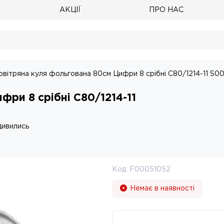
АКЦІЇ
ПРО НАС
овітряна куля фольгована 80см Цифри 8 срібні С80/1214-11 S
фри 8 срібні С80/1214-11
дивились
Код:
F00051052
Немає в наявності