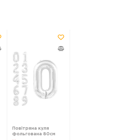
Повітряна куля
фольгована 80см
Цифри 8 срібні