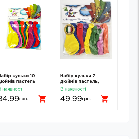
Набір кульки 10
Набір кульки 7
Набір 
дюймів пастель
дюймів пастель,
дюймів
асорті, 11 шт
спіраль, 8 шт
асорті
В наявності
В наявності
В наявн
84.99
49.99
54.
грн.
грн.