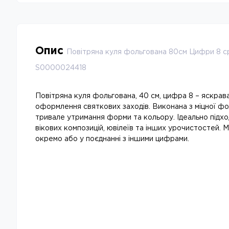
Опис
Повітряна куля фольгована 80см Цифри 8 срі
S0000024418
Повітряна куля фольгована, 40 см, цифра 8 – яскрав
оформлення святкових заходів. Виконана з міцної фо
тривале утримання форми та кольору. Ідеально підх
вікових композицій, ювілеїв та інших урочистостей.
окремо або у поєднанні з іншими цифрами.