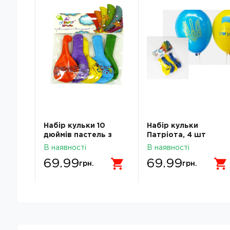
0
Набір кульки 10
Набір кульки
дюймів пастель з
Патріота, 4 шт
 шт
малюнком, 5 шт
В наявності
В наявності
69.99
69.99
грн.
грн.