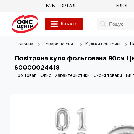
B2B ПОРТАЛ
БЛОГ
Каталог
Головна
Товари до свят
Кульки повітряні
П
Повітряна куля фольгована 80см Ци
S0000024418
Про товар
Опис
Характеристики
Схожі товари
Ви 