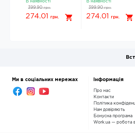
В наявності
В наявності
399.90
399.90
грн.
грн.
274.01
274.01
грн.
грн.
Вст
Ми в соціальних мережах
Інформація
Про нас
Контакти
Політика конфіденц
Нам довіряють
Бонусна програма
Work.ua — робота в