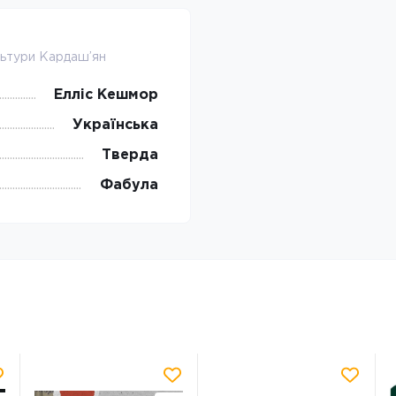
льтури Кардаш’ян
Елліс Кешмор
Українська
Тверда
Фабула