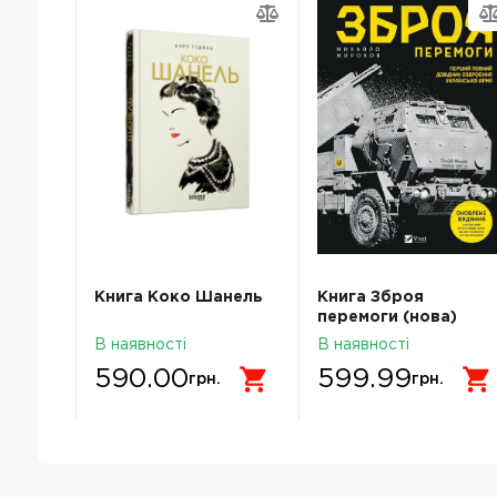
алися,
Книга Коко Шанель
Книга Зброя
перемоги (нова)
В наявності
В наявності
590.00
599.99
грн.
грн.