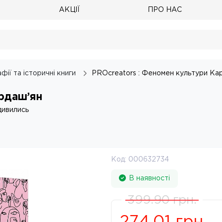
АКЦІЇ
ПРО НАС
фії та історичні книги
PROcreators : Феномен культури Ка
ардаш’ян
дивились
Код:
000632734
В наявності
399.90
грн.