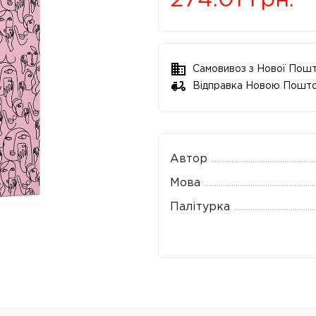
274.01
грн.
Самовивоз з Нової Пош
Відправка Новою Пошт
Автор
Мова
Палітурка