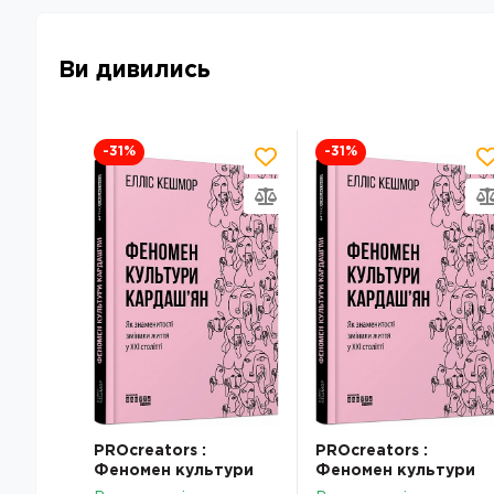
Ви дивились
-31
%
-31
%
PROcreators :
PROcreators :
Феномен культури
Феномен культури
Кардаш’ян
Кардаш’ян