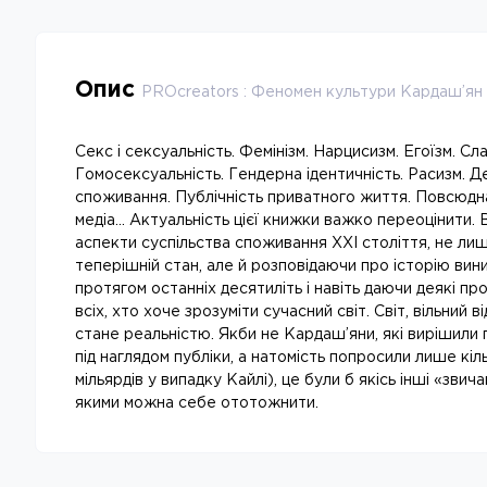
Опис
PROcreators : Феномен культури Кардаш’ян
Секс і сексуальність. Фемінізм. Нарцисизм. Егоїзм. Сл
Гомосексуальність. Гендерна ідентичність. Расизм. 
споживання. Публічність приватного життя. Повсюдна
медіа... Актуальність цієї книжки важко переоцінити
аспекти суспільства споживання XXI століття, не лиш
теперішній стан, але й розповідаючи про історію вин
протягом останніх десятиліть і навіть даючи деякі пр
всіх, хто хоче зрозуміти сучасний світ. Світ, вільний в
стане реальністю. Якби не Кардаш’яни, які вирішили
під наглядом публіки, а натомість попросили лише кіль
мільярдів у випадку Кайлі), це були б якісь інші «звича
якими можна себе ототожнити.