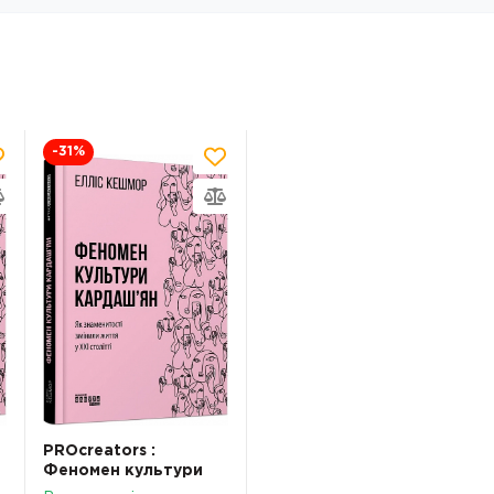
-31
%
PROcreators :
Феномен культури
Кардаш’ян