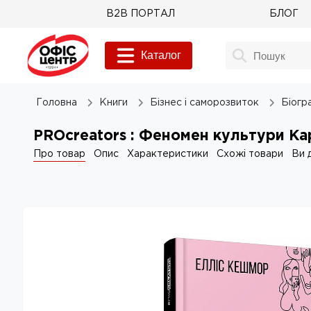
B2B ПОРТАЛ
БЛОГ
Каталог
Головна
Книги
Бізнес і саморозвиток
Біогра
PROcreators : Феномен культури К
Про товар
Опис
Характеристики
Схожі товари
Ви 