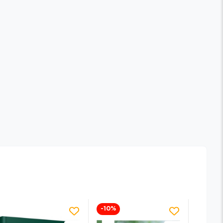
-10
%
-17
%