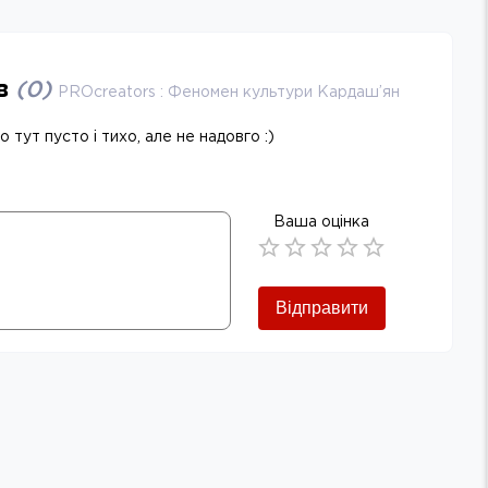
ів
(
0
)
PROcreators : Феномен культури Кардаш’ян
 тут пусто і тихо, але не надовго :)
Ваша оцінка
Empty
0.5 Stars
1 Star
1.5 Stars
2 Stars
2.5 Stars
3 Stars
3.5 Stars
4 Stars
4.5 Stars
5 Stars
Відправити