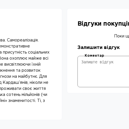
Відгуки покупц
Поки що
ава. Самореалізація.
Демонстративне
Залишити відгук
 присутність соціальних
Коментар
. Вона охоплює майже всі
е висвітлюючи їхній
икнення та розвиток
огнози на майбутнє. Для
ід Кардаш’янів, ніколи не
 проживати своє життя
ка сотень мільйонів (чи
йні» знаменитості. Ті, з