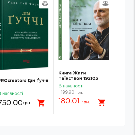
Книга Жити
Буремн
Таїнством 192105
часи п
PROcreators Дім Ґуччі
великі
В наявності
В наявн
звитяг
199.90
229.9
грн.
В наявності
180.01
189.
750.00
грн.
грн.