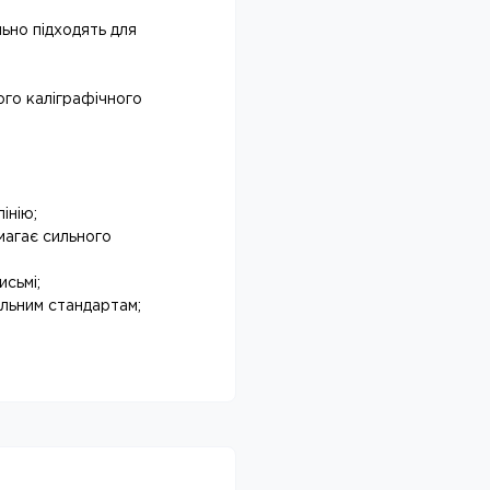
ьно підходять для
го каліграфічного
інію;
магає сильного
исьмі;
ільним стандартам;