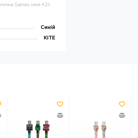
атична Games синя K21-
Синій
KITE