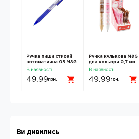
 Yes
Ручка пиши стирай
Ручка кулькова M&G
 4
автоматична 05 M&G
два кольори 0,7 мм
5
синя AKPH32R9
Soft Animals
В наявності
В наявності
HABP2569
49.99
49.99
грн.
грн.
Ви дивились