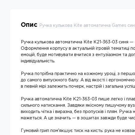
Опис
Ручка кулькова Kite автоматична Games син
Ручка кулькова автоматична Kite K21-363-03 синя — с
Оформлення корпусу в актуальній ігровій тематиці 
емоцій, буде мотивувати вчитися з ентузіазмом та д
індивідуальність.
Ручка потрібна практично на кожному уроці, з першо
до самого випускного балу. А від якості і ергономічн
в певній мірі залежить почерк, настрій і загальна успі
Ручка автоматична Kite K21-363-03 пише легко і пла
сильного натискання. Завдяки якісному пишучому вузл
виходить чітка і виразна, без пропусків і плям. Ручка 
мажеться. А це значить — в зошитах завжди буде чис
Гумовий грип пом'якшує тиск на кисть: рука не ковза