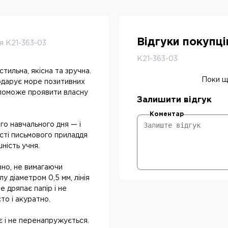
Відгуки покупц
я K21-363-03
K21-363-03
тильна, якісна та зручна.
Поки що
подарує море позитивних
опоможе проявити власну
Залишити відгук
Коментар
го навчального дня — і
ості письмового приладдя
шність учня.
вно, не вимагаючи
у діаметром 0,5 мм, лінія
не дряпає папір і не
то і акуратно.
є і не перенапружується.