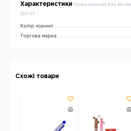
Характеристики
Ручка кулькова Kite автом
363-03
Колір чорнил
Торгова марка
Схожі товари