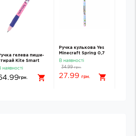
Ручка кулькова Yes
Minecraft Spring 0,7
Ручка гелева пиши-
Ручка 
мм синя 412262
стирай Kite Smart
В наявності
стирай
синя HK26-098
0.7мм
34.99
грн.
В наявності
В наявн
AKPB7
27.99
64.99
29.
грн.
грн.