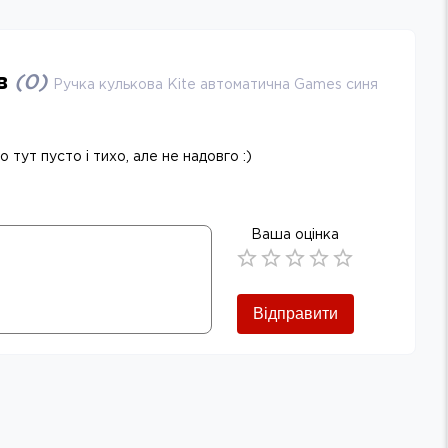
ів
(
0
)
Ручка кулькова Kite автоматична Games синя
 тут пусто і тихо, але не надовго :)
Ваша оцінка
Empty
0.5 Stars
1 Star
1.5 Stars
2 Stars
2.5 Stars
3 Stars
3.5 Stars
4 Stars
4.5 Stars
5 Stars
Відправити