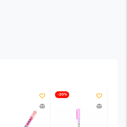
-20
%