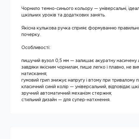
Чорнило темно-синього кольору — універсальні, ідеал
шкільних уроків та додаткових занять.
Якісна кулькова ручка сприяє формуванню правильно
почерку.
Особливості:
пишучий вузол 0,5 мм — залишає акуратну насичену л
завдяки якісним чорнилам, пише легко і плавно, не ви
натискання;
гумовий грип знижує напругу і втому при тривалому п
класичний синій колір — універсальний, відповідає шк
зручний автоматичний механізм стержня;
стильний дизайн — для супер-натхнення.