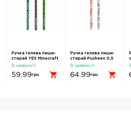
Ручка гелева пиши-
Ручка гелева пиши-
стирай YES Minecraft
стирай Pusheen 0,5
0,5 мм синя 420378
мм синяя YES 420398
В наявності
В наявності
59.99
64.99
грн.
грн.