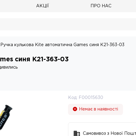
АКЦІЇ
ПРО НАС
Ручка кулькова Kite автоматична Games синя K21-363-03
ames синя K21-363-03
дивились
Код:
F00015630
Немає в наявності
Самовивоз з Нової Пош